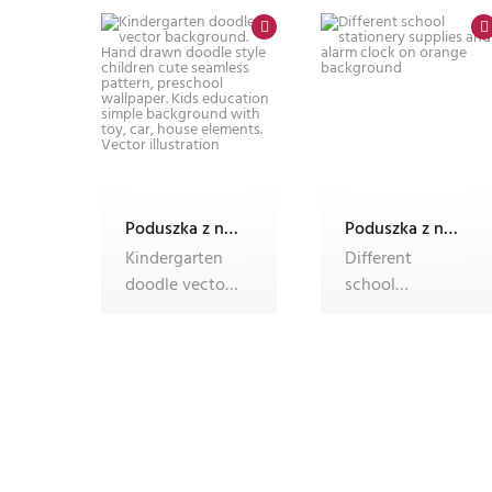
backpacks surr
Baby ani
Poduszka z nadrukiem Dec'n'Roll, ze zdjęciem, foto poduszka
Poduszka z nadrukiem Dec'n'Roll, ze zdjęciem, foto poduszka
Kindergarten
Different
doodle vector
school
background.
stationery
Hand drawn
supplies and
doodle sty
alarm clock on
oran