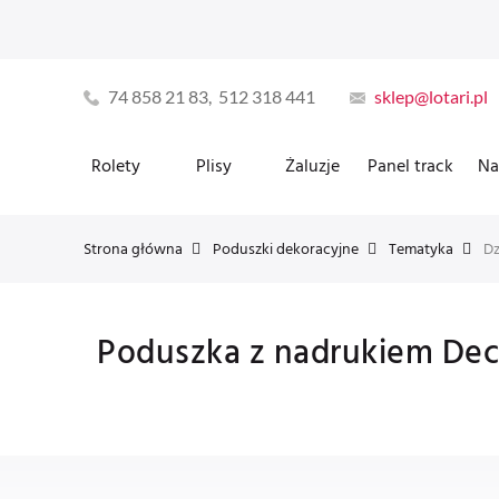
74 858 21 83, 512 318 441
sklep@lotari.pl
Rolety
Plisy
Żaluzje
Panel track
Na
Strona główna
Poduszki dekoracyjne
Tematyka
Dz
Poduszka z nadrukiem Dec'n