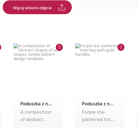
Wgraj własne zdjęcie
Poduszka z nadrukiem Dec'n'Roll, ze zdjęciem, foto poduszka
Poduszka z nadrukiem Dec'n'Roll, ze zdjęciem, foto poduszka
A composition
Purple star-
of abstract
patterned tote
shapes of soft
bag with gold
shapes. Simple
handles.