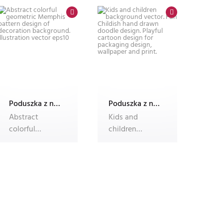
Background
Design.
Poduszka z nadrukiem Dec'n'Roll, ze zdjęciem, foto poduszka
Poduszka z nadrukiem Dec'n'Roll, ze zdjęciem, foto poduszka
Abstract
Kids and
colorful
children
geometric
background
Memphis
vector. Fun
pattern design
Childish hand
of decora
drawn