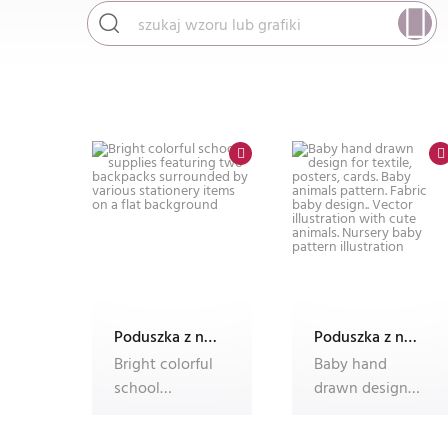
Poduszka z nadrukiem Dec'n'Roll, ze zdjęciem, foto poduszka
Poduszka z nadrukiem Dec'n'Roll, ze zdjęciem, foto poduszka
Bright colorful
Baby hand
school
drawn design
supplies
for textile,
featuring two
posters, cards.