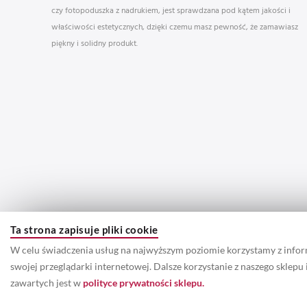
czy fotopoduszka z nadrukiem, jest sprawdzana pod kątem jakości i
właściwości estetycznych, dzięki czemu masz pewność, że zamawiasz
piękny i solidny produkt.
Ta strona zapisuje pliki cookie
W celu świadczenia usług na najwyższym poziomie korzystamy z info
swojej przeglądarki internetowej. Dalsze korzystanie z naszego sklep
zawartych jest w
polityce prywatności sklepu.
© 2022 Prawa autorskie do wszystkich informacji oraz zdjęć