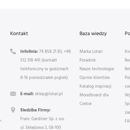
Kontakt
Baza wiedzy
P
Infolinia:
74 858 21 83, +48
Marka Lotari
Ko
512 318 441 (kontakt
Poradnik
Re
telefoniczny w godzinach
Nasze technologie
Re
8-16 poniedziałek-piątek)
Opinie klientów
Po
Katalog inspiracji
co
E-mail:
sklep@lotari.pl
Moodboard dla
Wy
Ciebie
Sp
Siedziba Firmy:
za
Franc Gardiner Sp. z o.o.
m
F
ul. Składowa 3, 58-100