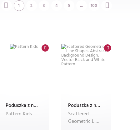
1
2
3
4
5
...
100
Poduszka z nadrukiem Dec'n'Roll, ze zdjęciem, foto poduszka
Poduszka z nadrukiem Dec'n'Roll, ze zdjęciem, foto poduszka
Pattern Kids
Scattered
Geometric Line
Shapes.
Abstract