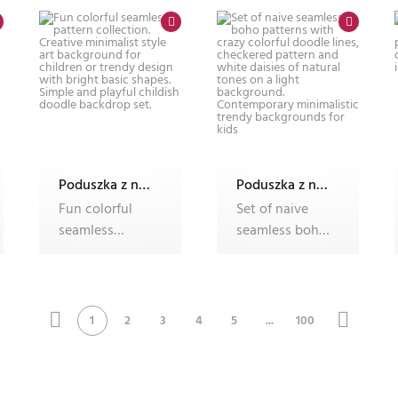
patt
Poduszka z nadrukiem Dec'n'Roll, ze zdjęciem, foto poduszka
Poduszka z nadrukiem Dec'n'Roll, ze zdjęciem, foto poduszka
Fun colorful
Set of naive
seamless
seamless boho
pattern
patterns with
collection.
crazy colorful
Creative
dood
minimalis
1
2
3
4
5
...
100