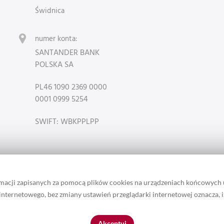
Świdnica
numer konta:
SANTANDER BANK
POLSKA SA
PL46 1090 2369 0000
0001 0999 5254
SWIFT: WBKPPLPP
rmacji zapisanych za pomocą plików cookies na urządzeniach końcowych
u internetowego, bez zmiany ustawień przeglądarki internetowej oznacza, 
 zamieszczonych w serwisie należą do właściciela marki Lotari. / Ta st
Akceptuj