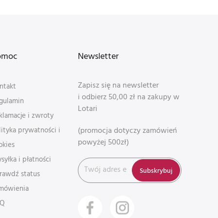
omoc
Newsletter
Zapisz się na newsletter
ntakt
i odbierz 50,00 zł na zakupy w
gulamin
Lotari
klamacje i zwroty
(promocja dotyczy zamówień
lityka prywatności i
powyżej 500zł)
okies
syłka i płatności
Subskrybuj
rawdź status
mówienia
AQ