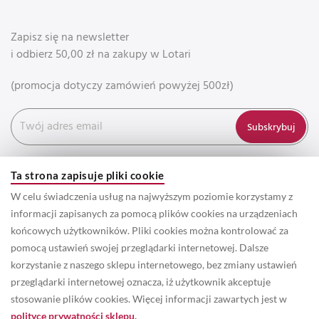
Zapisz się na newsletter
i odbierz 50,00 zł na zakupy w Lotari
(promocja dotyczy zamówień powyżej 500zł)
Subskrybuj
Ta strona zapisuje pliki cookie
W celu świadczenia usług na najwyższym poziomie korzystamy z
informacji zapisanych za pomocą plików cookies na urządzeniach
końcowych użytkowników. Pliki cookies można kontrolować za
pomocą ustawień swojej przeglądarki internetowej. Dalsze
korzystanie z naszego sklepu internetowego, bez zmiany ustawień
przeglądarki internetowej oznacza, iż użytkownik akceptuje
© 2022 Prawa autorskie do wszystkich informacji oraz zdjęć
stosowanie plików cookies. Więcej informacji zawartych jest w
zamieszczonych w serwisie należą do właściciela marki Lotari. /
polityce prywatności sklepu.