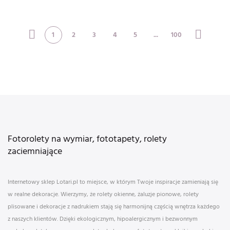
geometric pattern,
roses bea
abstrac
1
2
3
4
5
...
100
Fotorolety na wymiar, fototapety, rolety
zaciemniające
Internetowy sklep Lotari.pl to miejsce, w którym Twoje inspiracje zamieniają się
w realne dekoracje. Wierzymy, że rolety okienne, żaluzje pionowe, rolety
plisowane i dekoracje z nadrukiem stają się harmonijną częścią wnętrza każdego
z naszych klientów. Dzięki ekologicznym, hipoalergicznym i bezwonnym