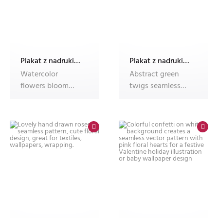
Plakat z nadrukiem Dec'n'Roll
Plakat z nadrukiem Dec'n'Roll
Watercolor
Abstract green
flowers bloom
twigs seamless
softly in pink and
vector pattern
violet hues