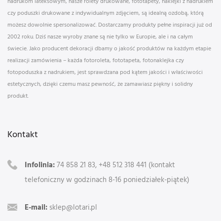
nadrukom lateksowym, nasze rolety drukowane, fototapety, naklejki z nadrukiem
czy poduszki drukowane z indywidualnym zdjęciem, są idealną ozdobą, którą
możesz dowolnie spersonalizować. Dostarczamy produkty pełne inspiracji już od
2002 roku. Dziś nasze wyroby znane są nie tylko w Europie, ale i na całym
świecie. Jako producent dekoracji dbamy o jakość produktów na każdym etapie
realizacji zamówienia – każda fotoroleta, fototapeta, fotonaklejka czy
fotopoduszka z nadrukiem, jest sprawdzana pod kątem jakości i właściwości
estetycznych, dzięki czemu masz pewność, że zamawiasz piękny i solidny
produkt.
Kontakt
Infolinia:
74 858 21 83, +48 512 318 441 (kontakt
telefoniczny w godzinach 8-16 poniedziałek-piątek)
E-mail:
sklep@lotari.pl