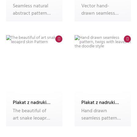
Seamless natural
Vector hand-
abstract pattern
drawn seamless
on light
background with
background. Tre
foliage. Foliage
Plakat z nadrukiem Dec'n'Roll
Plakat z nadrukiem Dec'n'Roll
The beautiful of
Hand drawn
art snake leoaprd
seamless pattern,
skin Pattern
twigs with leaves
in the doodle