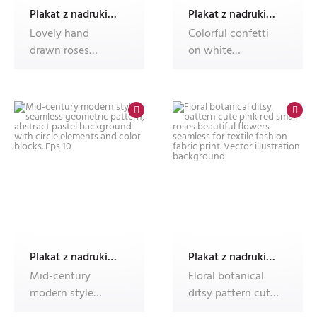
Plakat z nadrukiem Dec'n'Roll
Plakat z nadrukiem Dec'n'Roll
Lovely hand
Colorful confetti
drawn roses
on white
seamless pattern,
background
cute floral design
creates a seamless
vec
Plakat z nadrukiem Dec'n'Roll
Plakat z nadrukiem Dec'n'Roll
Mid-century
Floral botanical
modern style
ditsy pattern cute
seamless
pink red small