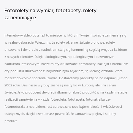
Fotorolety na wymiar, fototapety, rolety
zaciemniające
Internetowy sklep Lotari.pl to miejsce, w którym Twoje inspiracje zamieniają się
w realne dekoracje. Wierzymy, że rolety okienne, żaluzje pionowe, rolety
plisowane i dekoracje z nadrukiem stają się harmonijną częścią wnętrza każdego
z naszych klientów. Dzięki ekologicznym, hipoalergicznym i bezwonnym
nadrukom lateksowym, nasze rolety drukowane, fototapety, naklejki z nadrukiem
czy poduszki drukowane z indywidualnym zdjęciem, są idealną ozdobą, którą
możesz dowolnie spersonalizować. Dostarczamy produkty pełne inspiracji już od
2002 roku. Dziś nasze wyroby znane są nie tylko w Europie, ale i na całym
świecie. Jako producent dekoracji dbamy o jakość produktów na każdym etapie
realizacji zamówienia – każda fotoroleta, fototapeta, fotonaklejka czy
fotopoduszka z nadrukiem, jest sprawdzana pod kątem jakości i właściwości
estetycznych, dzięki czemu masz pewność, że zamawiasz piękny i solidny
produkt.