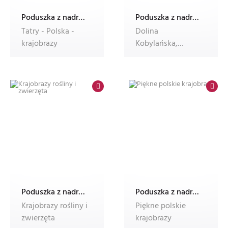
Poduszka z nadrukiem Dec'n'Roll, ze zdjęciem, foto poduszka
Poduszka z nadrukiem Dec'n'Roll, ze zdjęciem, foto poduszka
Tatry - Polska -
Dolina
krajobrazy
Kobylańska,
Jesień, krajobrazy,
Małopolska,
Polska, t
Poduszka z nadrukiem Dec'n'Roll, ze zdjęciem, foto poduszka
Poduszka z nadrukiem Dec'n'Roll, ze zdjęciem, foto poduszka
Krajobrazy rośliny i
Piękne polskie
zwierzęta
krajobrazy