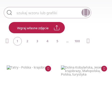
Wgraj własne zdjęcie
1
2
3
4
5
...
100