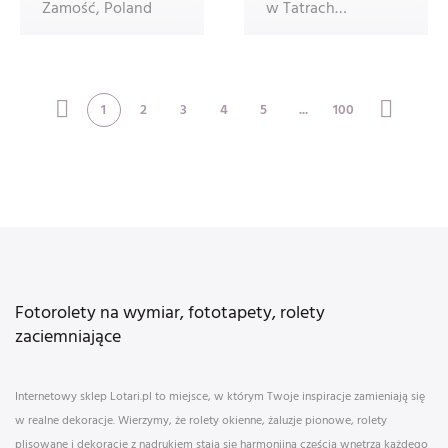
Zamość, Poland
w Tatrach
Zachodnich w
Tatrzańskim Parku
1
2
3
4
5
...
100
Fotorolety na wymiar, fototapety, rolety
zaciemniające
Internetowy sklep Lotari.pl to miejsce, w którym Twoje inspiracje zamieniają się
w realne dekoracje. Wierzymy, że rolety okienne, żaluzje pionowe, rolety
plisowane i dekoracje z nadrukiem stają się harmonijną częścią wnętrza każdego