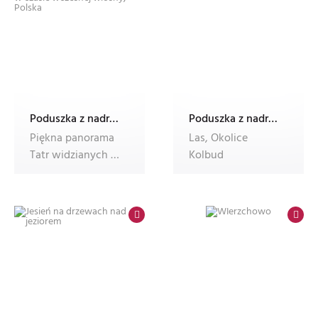
Poduszka z nadrukiem Dec'n'Roll, ze zdjęciem, foto poduszka
Poduszka z nadrukiem Dec'n'Roll, ze zdjęciem, foto poduszka
Piękna panorama
Las, Okolice
Tatr widzianych z
Kolbud
Pienin,
niesamowity
krajob