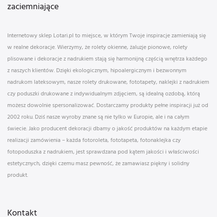
zaciemniające
Internetowy sklep Lotari.pl to miejsce, w którym Twoje inspiracje zamieniają się
w realne dekoracje. Wierzymy, że rolety okienne, żaluzje pionowe, rolety
plisowane i dekoracje z nadrukiem stają się harmonijną częścią wnętrza każdego
z naszych klientów. Dzięki ekologicznym, hipoalergicznym i bezwonnym
nadrukom lateksowym, nasze rolety drukowane, fototapety, naklejki z nadrukiem
czy poduszki drukowane z indywidualnym zdjęciem, są idealną ozdobą, którą
możesz dowolnie spersonalizować. Dostarczamy produkty pełne inspiracji już od
2002 roku. Dziś nasze wyroby znane są nie tylko w Europie, ale i na całym
świecie. Jako producent dekoracji dbamy o jakość produktów na każdym etapie
realizacji zamówienia – każda fotoroleta, fototapeta, fotonaklejka czy
fotopoduszka z nadrukiem, jest sprawdzana pod kątem jakości i właściwości
estetycznych, dzięki czemu masz pewność, że zamawiasz piękny i solidny
produkt.
Kontakt