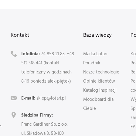
Kontakt
Baza wiedzy
P
Infolinia:
74 858 21 83, +48
Marka Lotari
Ko
512 318 441 (kontakt
Poradnik
Re
telefoniczny w godzinach
Nasze technologie
Re
8-16 poniedziałek-piątek)
Opinie klientów
Po
Katalog inspiracji
co
E-mail:
sklep@lotari.pl
Moodboard dla
Wy
Ciebie
Sp
Siedziba Firmy:
za
Franc Gardiner Sp. z o.o.
m
F
ul. Składowa 3, 58-100