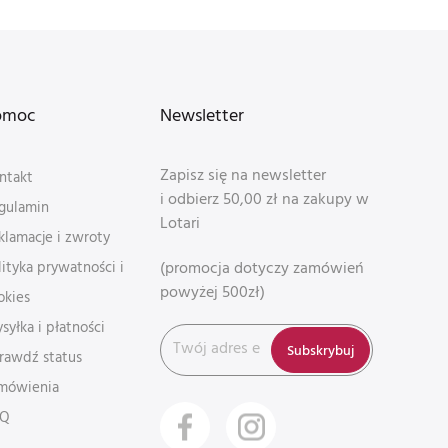
omoc
Newsletter
Zapisz się na newsletter
ntakt
i odbierz 50,00 zł na zakupy w
gulamin
Lotari
klamacje i zwroty
(promocja dotyczy zamówień
lityka prywatności i
powyżej 500zł)
okies
syłka i płatności
Subskrybuj
rawdź status
mówienia
AQ