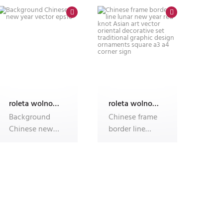
orname
frames and
borders
roleta wolnowisząca electro z nadrukiem
roleta wolnowisząca electro z nadrukiem
Background
Chinese frame
Chinese new
border line
year vector
lunar new year
eps10
red knot Asian
art