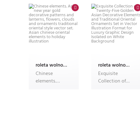
Template
oriental
roleta wolnowisząca electro z nadrukiem
roleta wolnowisząca electro z nadrukiem
Chinese
Exquisite
elements.
Collection of
Asian new year
Twenty-Five
gold
Golden Asian
decorative
Decorative
patterns an