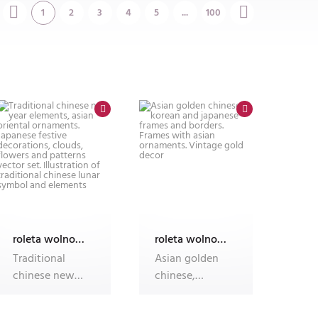
1
2
3
4
5
...
100
roleta wolnowisząca electro z nadrukiem
roleta wolnowisząca electro z nadrukiem
Traditional
Asian golden
chinese new
chinese,
year elements,
korean and
asian oriental
japanese