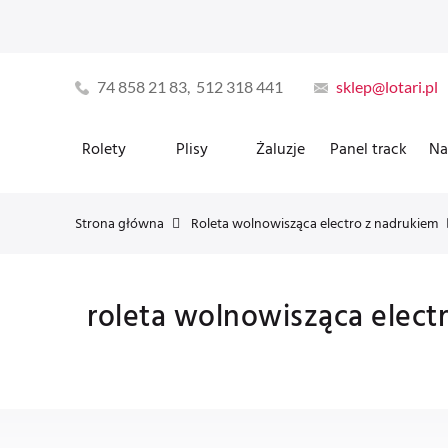
74 858 21 83, 512 318 441
sklep@lotari.pl
Rolety
Plisy
Żaluzje
Panel track
Na
Strona główna
Roleta wolnowisząca electro z nadrukiem
roleta wolnowisząca electr