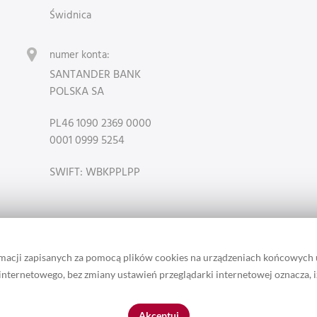
Świdnica
numer konta:
SANTANDER BANK
POLSKA SA
PL46 1090 2369 0000
0001 0999 5254
SWIFT: WBKPPLPP
rmacji zapisanych za pomocą plików cookies na urządzeniach końcowych
u internetowego, bez zmiany ustawień przeglądarki internetowej oznacza, 
 zamieszczonych w serwisie należą do właściciela marki Lotari. / Ta st
Akceptuj