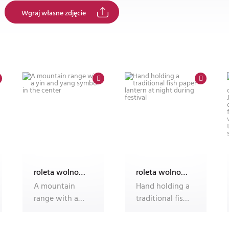
Wgraj własne zdjęcie
roleta wolnowisząca electro z nadrukiem
roleta wolnowisząca electro z nadrukiem
A mountain
Hand holding a
range with a
traditional fish
yin and yang
paper lantern
symbol in the
at night durin