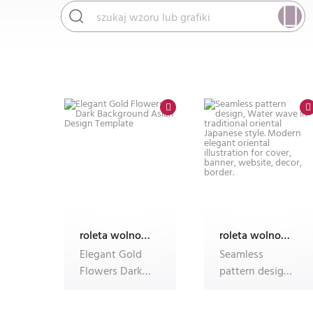
roleta wolnowisząca electro z nadrukiem
roleta wolnowisząca electro z nadrukiem
Elegant Gold
Seamless
Flowers Dark
pattern design,
Background
Water wave in
Asian Design
traditional