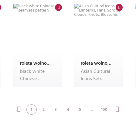
center
roleta wolnowisząca electro z nadrukiem
roleta wolnowisząca electro z nadrukiem
black white
Asian Cultural
Chinese
Icons Set:
seamless
Lanterns, Fans,
pattern
Scrolls, Clouds,
K
1
2
3
4
5
...
100