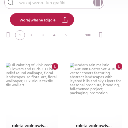
Wgraj własne zdjęcie
1
2
3
4
5
...
100
roleta wolnowisząca electro z nadrukiem
roleta wolnowisząca electro z nadrukiem