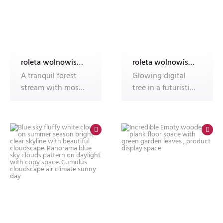
roleta wolnowisząca electro z nadrukiem
roleta wolnowisząca electro z nadrukiem
A tranquil forest
Glowing digital
stream with moss-
tree in a futuristic
covered rocks,
forest path at
dappled su
night.