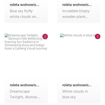
roleta wolnowisząca electro z nadrukiem
roleta wolnowisząca electro z nadrukiem
Blue sky fluffy
Incredible Empty
white clouds on
wooden plank
summer season
floor space with
bright clear s
green garden
roleta wolnowisząca electro z nadrukiem
roleta wolnowisząca electro z nadrukiem
Dreamscape
White clouds in
Twilight, Abstract
blue sky
Hills Reflecting the