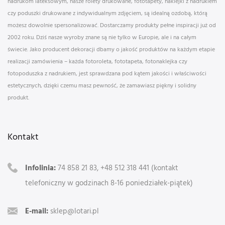
nadrukom lateksowym, nasze rolety drukowane, fototapety, naklejki z nadrukiem
czy poduszki drukowane z indywidualnym zdjęciem, są idealną ozdobą, którą
możesz dowolnie spersonalizować. Dostarczamy produkty pełne inspiracji już od
2002 roku. Dziś nasze wyroby znane są nie tylko w Europie, ale i na całym
świecie. Jako producent dekoracji dbamy o jakość produktów na każdym etapie
realizacji zamówienia – każda fotoroleta, fototapeta, fotonaklejka czy
fotopoduszka z nadrukiem, jest sprawdzana pod kątem jakości i właściwości
estetycznych, dzięki czemu masz pewność, że zamawiasz piękny i solidny
produkt.
Kontakt
Infolinia:
74 858 21 83, +48 512 318 441 (kontakt
telefoniczny w godzinach 8-16 poniedziałek-piątek)
E-mail:
sklep@lotari.pl