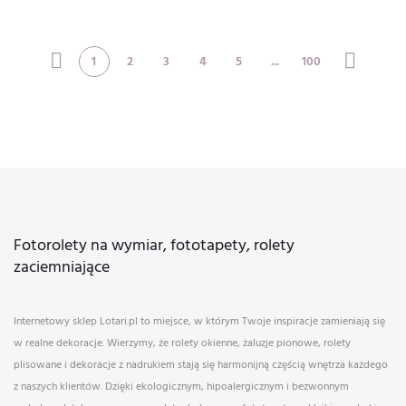
Evening S
1
2
3
4
5
...
100
Fotorolety na wymiar, fototapety, rolety
zaciemniające
Internetowy sklep Lotari.pl to miejsce, w którym Twoje inspiracje zamieniają się
w realne dekoracje. Wierzymy, że rolety okienne, żaluzje pionowe, rolety
plisowane i dekoracje z nadrukiem stają się harmonijną częścią wnętrza każdego
z naszych klientów. Dzięki ekologicznym, hipoalergicznym i bezwonnym