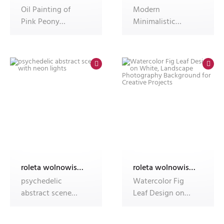
Oil Painting of
Modern
Pink Peony
Minimalistic
Flowers and Buds
Autumn Poster
3D Floral Relief
Set. Autumn
vector covers
roleta wolnowisząca electro z nadrukiem
roleta wolnowisząca electro z nadrukiem
psychedelic
Watercolor Fig
abstract scene
Leaf Design on
with neon lights
White, Landscape
Photography B