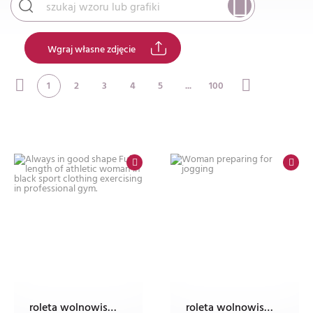
Wgraj własne zdjęcie
1
2
3
4
5
...
100
roleta wolnowisząca electro z nadrukiem
roleta wolnowisząca electro z nadrukiem