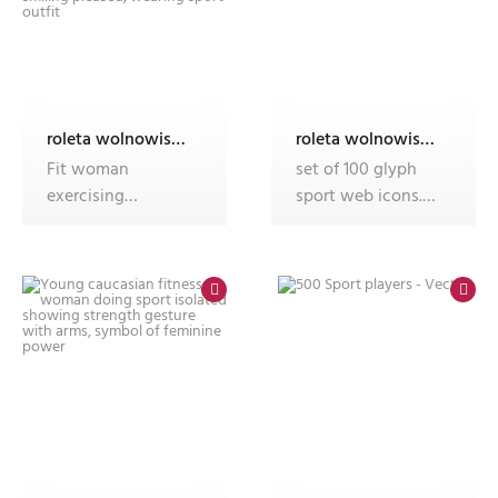
roleta wolnowisząca electro z nadrukiem
roleta wolnowisząca electro z nadrukiem
Fit woman
set of 100 glyph
exercising
sport web icons.
outdoors. Healthy
filled icons such
young female
as sport
athlete