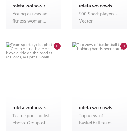
roleta wolnowisząca electro z nadrukiem
roleta wolnowisząca electro z nadrukiem
Young caucasian
500 Sport players -
fitness woman
Vector
doing sport
isolated showing s
roleta wolnowisząca electro z nadrukiem
roleta wolnowisząca electro z nadrukiem
Team sport cyclist
Top view of
photo. Group of
basketball team
triathlete on
holding hands