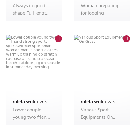
Always in good
Woman preparing
shape Full length
for jogging
of athletic woman
in black
roleta wolnowisząca electro z nadrukiem
roleta wolnowisząca electro z nadrukiem
Lower couple
Various Sport
young two friend
Equipments On
strong sporty
Grass
sportswoman spor