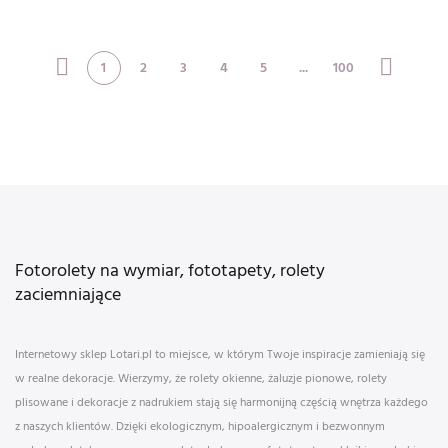
bicycle rid
over court
1
2
3
4
5
...
100
Fotorolety na wymiar, fototapety, rolety
zaciemniające
Internetowy sklep Lotari.pl to miejsce, w którym Twoje inspiracje zamieniają się
w realne dekoracje. Wierzymy, że rolety okienne, żaluzje pionowe, rolety
plisowane i dekoracje z nadrukiem stają się harmonijną częścią wnętrza każdego
z naszych klientów. Dzięki ekologicznym, hipoalergicznym i bezwonnym