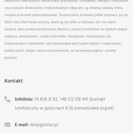
nadrukom lateksowym, nasze rolety drukowane, fototapety, naklejki z nadrukiem
czy poduszki drukowane z indywidualnym zdjęciem, są idealną ozdobą, którą
możesz dowolnie spersonalizować. Dostarczamy produkty pełne inspiracji już od
2002 roku. Dziś nasze wyroby znane są nie tylko w Europie, ale i na całym
świecie. Jako producent dekoracji dbamy o jakość produktów na każdym etapie
realizacji zamówienia – każda fotoroleta, fototapeta, fotonaklejka czy
fotopoduszka z nadrukiem, jest sprawdzana pod kątem jakości i właściwości
estetycznych, dzięki czemu masz pewność, że zamawiasz piękny i solidny
produkt.
Kontakt
Infolinia:
74 858 21 83, +48 512 318 441 (kontakt
telefoniczny w godzinach 8-16 poniedziałek-piątek)
E-mail:
sklep@lotari.pl