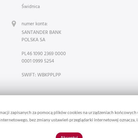
Świdnica
numer konta:
SANTANDER BANK
POLSKA SA
PL46 1090 2369 0000
0001 0999 5254
SWIFT: WBKPPLPP
rmacji zapisanych za pomocą plików cookies na urządzeniach końcowych
u internetowego, bez zmiany ustawień przeglądarki internetowej oznacza, 
 zamieszczonych w serwisie należą do właściciela marki Lotari. / Ta st
Akceptuj