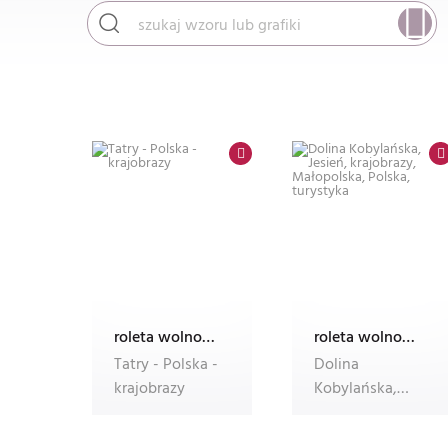
roleta wolnowisząca electro z nadrukiem
roleta wolnowisząca electro z nadrukiem
Tatry - Polska -
Dolina
krajobrazy
Kobylańska,
Jesień,
krajobrazy,