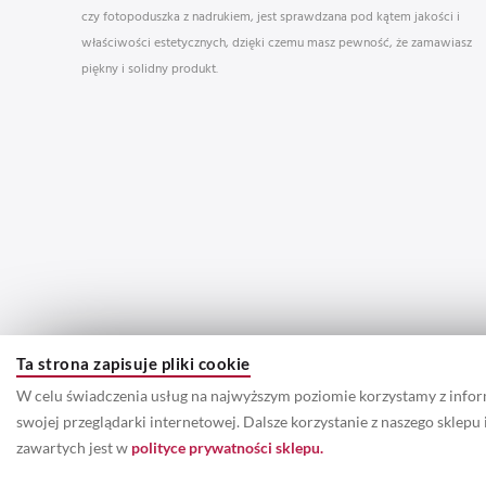
czy fotopoduszka z nadrukiem, jest sprawdzana pod kątem jakości i
właściwości estetycznych, dzięki czemu masz pewność, że zamawiasz
piękny i solidny produkt.
Ta strona zapisuje pliki cookie
W celu świadczenia usług na najwyższym poziomie korzystamy z info
swojej przeglądarki internetowej. Dalsze korzystanie z naszego sklep
zawartych jest w
polityce prywatności sklepu.
© 2022 Prawa autorskie do wszystkich informacji oraz zdjęć