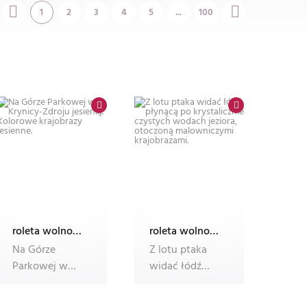
1
2
3
4
5
...
100
roleta wolnowisząca electro z nadrukiem
roleta wolnowisząca electro z nadrukiem
Na Górze
Z lotu ptaka
Parkowej w
widać łódź
Krynicy-Zdroju
płynącą po
jesienią.
krystalicznie