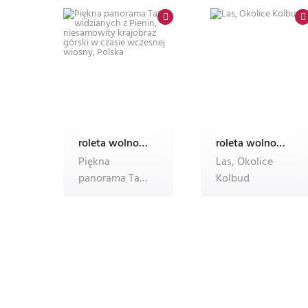
Małopolska,
Polska, t
roleta wolnowisząca electro z nadrukiem
roleta wolnowisząca electro z nadrukiem
Piękna
Las, Okolice
panorama Tatr
Kolbud
widzianych z
Pienin,
niesamowity
krajob