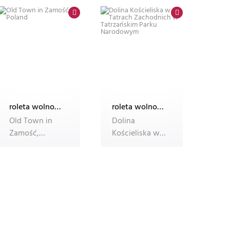
Kolorowe
czystych wo
krajob
roleta wolnowisząca electro z nadrukiem
roleta wolnowisząca electro z nadrukiem
Old Town in
Dolina
Zamość,
Kościeliska w
Poland
Tatrach
Zachodnich w
Tatrzańskim
Parku