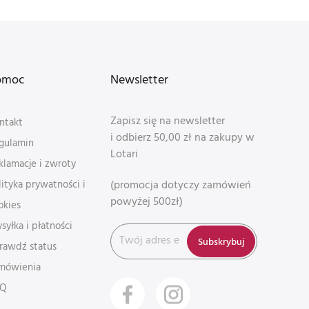
omoc
Newsletter
Zapisz się na newsletter
ntakt
i odbierz 50,00 zł na zakupy w
gulamin
Lotari
klamacje i zwroty
(promocja dotyczy zamówień
lityka prywatności i
powyżej 500zł)
okies
syłka i płatności
Subskrybuj
rawdź status
mówienia
AQ