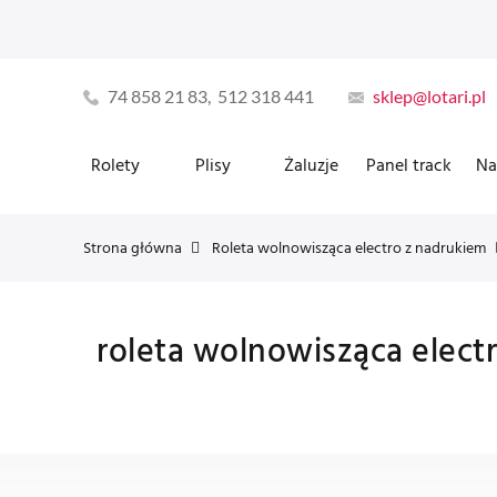
74 858 21 83, 512 318 441
sklep@lotari.pl
Rolety
Plisy
Żaluzje
Panel track
Na
Strona główna
Roleta wolnowisząca electro z nadrukiem
roleta wolnowisząca elect