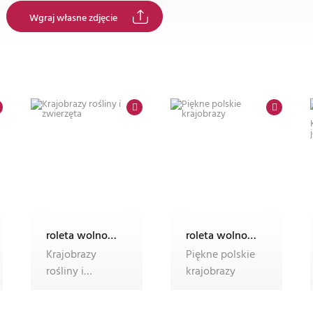
Wgraj własne zdjęcie
roleta wolnowisząca electro z nadrukiem
roleta wolnowisząca electro z nadrukiem
Krajobrazy
Piękne polskie
rośliny i
krajobrazy
zwierzęta