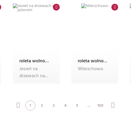
roleta wolnowisząca electro z nadrukiem
roleta wolnowisząca electro z nadrukiem
Jesień na
WIerzchowo
drzewach nad
jeziorem
1
2
3
4
5
...
100