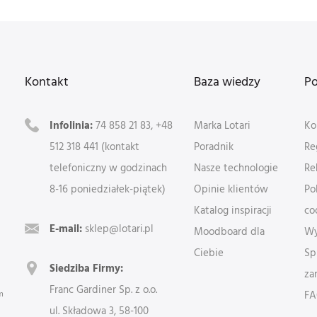
Kontakt
Baza wiedzy
P
Infolinia:
74 858 21 83, +48
Marka Lotari
Ko
512 318 441 (kontakt
Poradnik
Re
telefoniczny w godzinach
Nasze technologie
Re
8-16 poniedziałek-piątek)
Opinie klientów
Po
Katalog inspiracji
co
E-mail:
sklep@lotari.pl
Moodboard dla
Wy
Ciebie
Sp
Siedziba Firmy:
za
Franc Gardiner Sp. z o.o.
m
F
ul. Składowa 3, 58-100