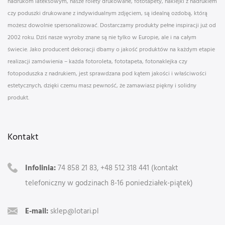
nadrukom lateksowym, nasze rolety drukowane, fototapety, naklejki z nadrukiem
czy poduszki drukowane z indywidualnym zdjęciem, są idealną ozdobą, którą
możesz dowolnie spersonalizować. Dostarczamy produkty pełne inspiracji już od
2002 roku. Dziś nasze wyroby znane są nie tylko w Europie, ale i na całym
świecie. Jako producent dekoracji dbamy o jakość produktów na każdym etapie
realizacji zamówienia – każda fotoroleta, fototapeta, fotonaklejka czy
fotopoduszka z nadrukiem, jest sprawdzana pod kątem jakości i właściwości
estetycznych, dzięki czemu masz pewność, że zamawiasz piękny i solidny
produkt.
Kontakt
Infolinia:
74 858 21 83, +48 512 318 441 (kontakt
telefoniczny w godzinach 8-16 poniedziałek-piątek)
E-mail:
sklep@lotari.pl