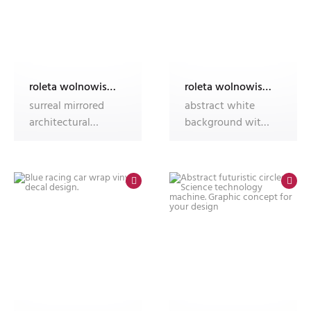
roleta wolnowisząca electro z nadrukiem
roleta wolnowisząca electro z nadrukiem
surreal mirrored
abstract white
architectural
background with
structure in
soft grey diagonal
monochrome
stripes an
deser