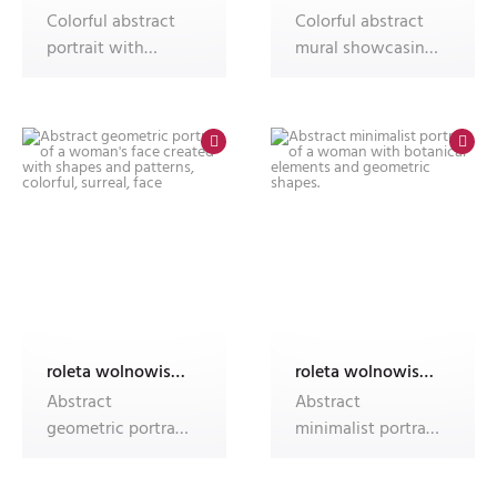
Colorful abstract
Colorful abstract
portrait with
mural showcasing
geometric shapes
a woman's face
with
roleta wolnowisząca electro z nadrukiem
roleta wolnowisząca electro z nadrukiem
Abstract
Abstract
geometric portrait
minimalist portrait
of a woman's face
of a woman with
created w
botanical eleme