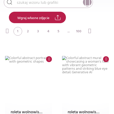
Wgraj własne zdjęcie
1
2
3
4
5
...
100
roleta wolnowisząca electro z nadrukiem
roleta wolnowisząca electro z nadrukiem