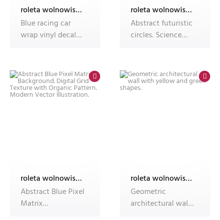
roleta wolnowisząca electro z nadrukiem
roleta wolnowisząca electro z nadrukiem
Blue racing car
Abstract futuristic
wrap vinyl decal
circles. Science
design.
technology
machine. Gra
roleta wolnowisząca electro z nadrukiem
roleta wolnowisząca electro z nadrukiem
Abstract Blue Pixel
Geometric
Matrix
architectural wall
Background.
with yellow and