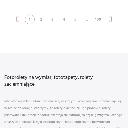
Digital Grid
green shapes.
Texture
1
2
3
4
5
...
100
Fotorolety na wymiar, fototapety, rolety
zaciemniające
Internetowy sklep Lotari.pl to miejsce, w którym Twoje inspiracje zamieniają się
w realne dekoracje. Wierzymy, że rolety okienne, żaluzje pionowe, rolety
plisowane i dekoracje z nadrukiem stają się harmonijną częścią wnętrza każdego
z naszych klientów. Dzięki ekologicznym, hipoalergicznym i bezwonnym