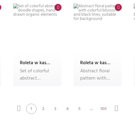
shapes and
squ
Roleta w kasecie Plus B55 ALU, fotoroleta
Roleta w kasecie Plus B55 ALU, fotoroleta
Set of colorful
Abstract floral
abstract
pattern with
doodle shapes,
colorful
hand drawn
blossoms and
organic e
black lin
1
2
3
4
5
...
100