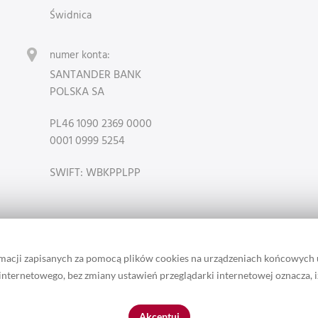
Świdnica
numer konta:
SANTANDER BANK
POLSKA SA
PL46 1090 2369 0000
0001 0999 5254
SWIFT: WBKPPLPP
rmacji zapisanych za pomocą plików cookies na urządzeniach końcowych
u internetowego, bez zmiany ustawień przeglądarki internetowej oznacza, 
 zamieszczonych w serwisie należą do właściciela marki Lotari. / Ta st
Akceptuj