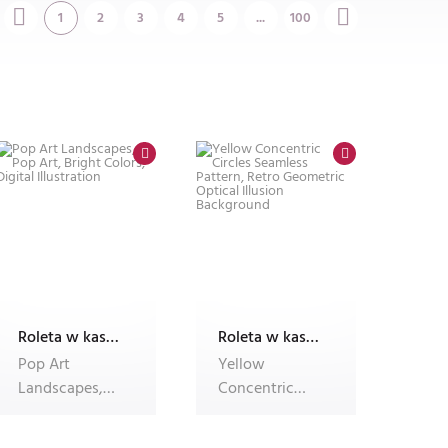
1
2
3
4
5
...
100
Roleta w kasecie Plus B55 ALU, fotoroleta
Roleta w kasecie Plus B55 ALU, fotoroleta
Pop Art
Yellow
Landscapes,
Concentric
Pop Art, Bright
Circles
Colors, Digital
Seamless