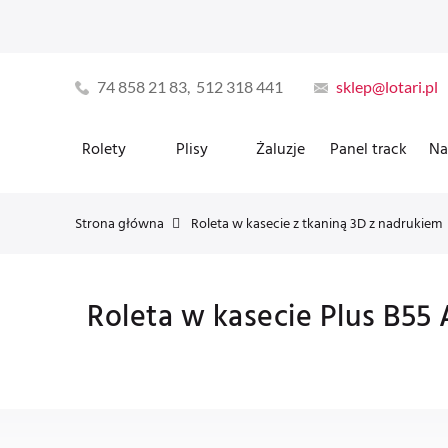
74 858 21 83, 512 318 441
sklep@lotari.pl
Rolety
Plisy
Żaluzje
Panel track
Na
Strona główna
Roleta w kasecie z tkaniną 3D z nadrukiem
Roleta w kasecie Plus B55 