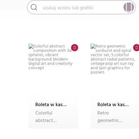
Roleta w kasecie Plus B55 ALU, fotoroleta
Roleta w kasecie Plus B55 ALU, fotoroleta
Colorful
Retro
abstract
geometric
composition
sunburst and
with 3d
spiral vector