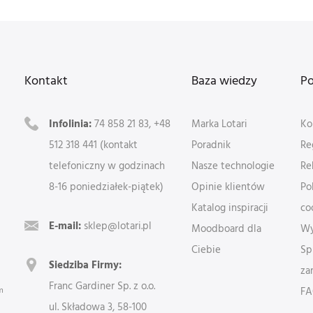
Kontakt
Baza wiedzy
P
Infolinia:
74 858 21 83, +48
Marka Lotari
Ko
512 318 441 (kontakt
Poradnik
Re
telefoniczny w godzinach
Nasze technologie
Re
8-16 poniedziałek-piątek)
Opinie klientów
Po
Katalog inspiracji
co
E-mail:
sklep@lotari.pl
Moodboard dla
Wy
Ciebie
Sp
Siedziba Firmy:
za
Franc Gardiner Sp. z o.o.
m
F
ul. Składowa 3, 58-100