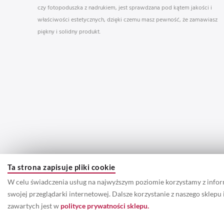
czy fotopoduszka z nadrukiem, jest sprawdzana pod kątem jakości i
właściwości estetycznych, dzięki czemu masz pewność, że zamawiasz
piękny i solidny produkt.
Ta strona zapisuje pliki cookie
W celu świadczenia usług na najwyższym poziomie korzystamy z info
swojej przeglądarki internetowej. Dalsze korzystanie z naszego sklep
zawartych jest w
polityce prywatności sklepu.
© 2022 Prawa autorskie do wszystkich informacji oraz zdjęć