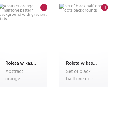
Illustra
Pattern, Retro
Geometric
Roleta w kasecie Plus B55 ALU, fotoroleta
Roleta w kasecie Plus B55 ALU, fotoroleta
Abstract
Set of black
orange
halftone dots
halftone
backgrounds.
pattern
background
with gradient
do