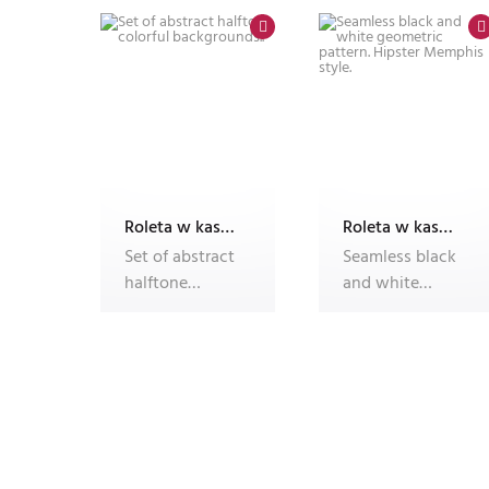
spheres,
set, 5 colorful a
vibrant backg
Roleta w kasecie Plus B55 ALU, fotoroleta
Roleta w kasecie Plus B55 ALU, fotoroleta
Set of abstract
Seamless black
halftone
and white
colorful
geometric
backgrounds..
pattern.
Hipster
Memphis