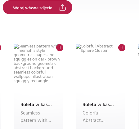
Wgraj własne zdjęcie
Roleta w kasecie Plus B55 ALU, fotoroleta
Roleta w kasecie Plus B55 ALU, fotoroleta
Seamless
Colorful
pattern with
Abstract
memphis style
Sphere Cluster
geometric