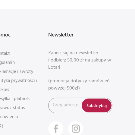
omoc
Newsletter
Zapisz się na newsletter
ntakt
i odbierz 50,00 zł na zakupy w
gulamin
Lotari
klamacje i zwroty
(promocja dotyczy zamówień
lityka prywatności i
powyżej 500zł)
okies
syłka i płatności
Subskrybuj
rawdź status
mówienia
AQ