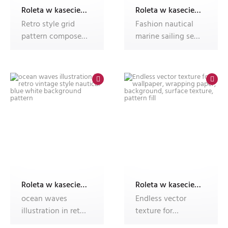
Roleta w kasecie z nadrukiem
Roleta w kasecie z nadrukiem
Retro style grid
Fashion nautical
pattern composed
marine sailing sea
of nautical
seamless pattern
symbols like s
vector
Roleta w kasecie z nadrukiem
Roleta w kasecie z nadrukiem
ocean waves
Endless vector
illustration in retro
texture for
vintage style
wallpaper,