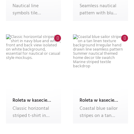
Nautical line
Seamless nautical
symbols tile
pattern with blue
pattern. Travel and
and white
tourism backg
intertwining r
Roleta w kasecie z nadrukiem
Roleta w kasecie z nadrukiem
Classic horizontal
Coastal blue sailor
striped t-shirt in
stripes on a tan
navy blue and
linen texture
white, f
backgroun