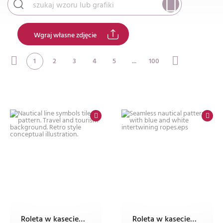
Wgraj własne zdjęcie
1
2
3
4
5
...
100
Roleta w kasecie z nadrukiem
Roleta w kasecie z nadrukiem