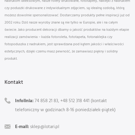
nadrukom lateksowym, nasze rolety drukowane, fototapety, naklejki z nadrukiem
czy poduszki drukowane z indywidualnym zdjęciem, są idealną ozdobą, którą
możesz dowolnie spersonalizować. Dostarczamy produkty pełne inspiracji już od
2002 roku. Dziś nasze wyroby znane są nie tylko w Europie, ale i na całym
świecie. Jako producent dekoracji dbamy o jakość produktów na każdym etapie
realizacji zamówienia – każda fotoroleta, fototapeta, fotonaklejka czy
fotopoduszka z nadrukiem, jest sprawdzana pod kątem jakości i właściwości
estetycznych, dzięki czemu masz pewność, że zamawiasz piękny i solidny
produkt.
Kontakt
Infolinia:
74 858 21 83, +48 512 318 441 (kontakt
telefoniczny w godzinach 8-16 poniedziałek-piątek)
E-mail:
sklep@lotari.pl