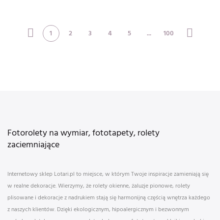
nautical blu
wrapping paper,
backgr
1
2
3
4
5
...
100
Fotorolety na wymiar, fototapety, rolety
zaciemniające
Internetowy sklep Lotari.pl to miejsce, w którym Twoje inspiracje zamieniają się
w realne dekoracje. Wierzymy, że rolety okienne, żaluzje pionowe, rolety
plisowane i dekoracje z nadrukiem stają się harmonijną częścią wnętrza każdego
z naszych klientów. Dzięki ekologicznym, hipoalergicznym i bezwonnym