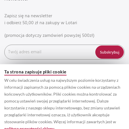
Zapisz się na newsletter
i odbierz 50,00 zł na zakupy w Lotari
(promocja dotyczy zamówień powyżej 500zł)
Subskrybuj
Ta strona zapisuje pliki cookie
W celu świadczenia usług na najwyższym poziomie korzystamy z
informacji zapisanych za pomocą plików cookies na urządzeniach
końcowych użytkowników. Pliki cookies można kontrolować za
pomocą ustawień swojej przeglądarki internetowej. Dalsze
korzystanie z naszego sklepu internetowego, bez zmiany ustawień
przeglądarki internetowej oznacza, iż użytkownik akceptuje
© 2022 Prawa autorskie do wszystkich informacji oraz zdjęć
stosowanie plików cookies. Więcej informacji zawartych jest w
zamieszczonych w serwisie należą do właściciela marki Lotari. /
polityce prywatności sklepu.