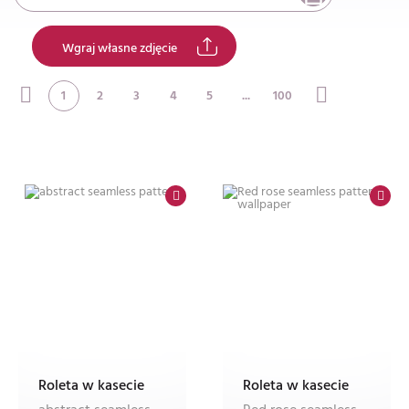
Wgraj własne zdjęcie
1
2
3
4
5
...
100
Roleta w kasecie
Roleta w kasecie