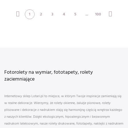
evoking
1
2
3
4
5
...
100
Fotorolety na wymiar, fototapety, rolety
zaciemniające
Internetowy sklep Lotari.pl to miejsce, w którym Twoje inspiracje zamieniają się
w realne dekoracje. Wierzymy, że rolety okienne, żaluzje pionowe, rolety
plisowane i dekoracje z nadrukiem stają się harmonijną częścią wnętrza każdego
z naszych klientów. Dzięki ekologicznym, hipoalergicznym i bezwonnym
nadrukom lateksowym, nasze rolety drukowane, fototapety, naklejki z nadrukiem