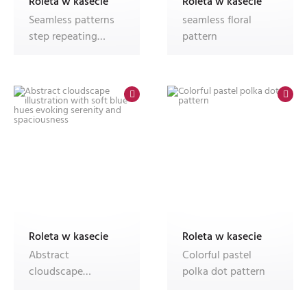
Roleta w kasecie
Roleta w kasecie
Seamless patterns
seamless floral
step repeating
pattern
patterns design
Roleta w kasecie
Roleta w kasecie
Abstract
Colorful pastel
cloudscape
polka dot pattern
illustration with
soft blue hues