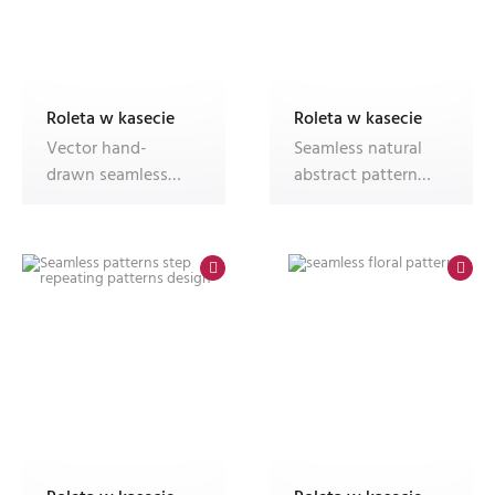
Roleta w kasecie
Roleta w kasecie
Vector hand-
Seamless natural
drawn seamless
abstract pattern
background with
on light
foliage. Foliage
background. Tre