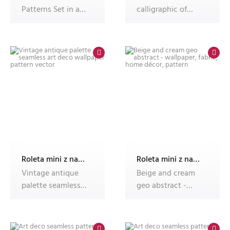
Patterns Set in a
calligraphic of
Trendy minimal
effortless
Linear St
romantic. Paisley
stylish
Roleta mini z nadrukiem
Roleta mini z nadrukiem
Vintage antique
Beige and cream
palette seamless
geo abstract -
art deco wallpaper
wallpaper, fabric,
pattern
home déco