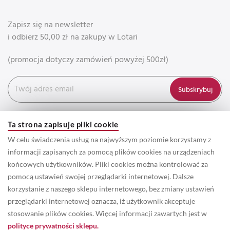
Zapisz się na newsletter
i odbierz 50,00 zł na zakupy w Lotari
(promocja dotyczy zamówień powyżej 500zł)
Subskrybuj
Ta strona zapisuje pliki cookie
W celu świadczenia usług na najwyższym poziomie korzystamy z
informacji zapisanych za pomocą plików cookies na urządzeniach
końcowych użytkowników. Pliki cookies można kontrolować za
pomocą ustawień swojej przeglądarki internetowej. Dalsze
korzystanie z naszego sklepu internetowego, bez zmiany ustawień
przeglądarki internetowej oznacza, iż użytkownik akceptuje
© 2022 Prawa autorskie do wszystkich informacji oraz zdjęć
stosowanie plików cookies. Więcej informacji zawartych jest w
zamieszczonych w serwisie należą do właściciela marki Lotari. /
polityce prywatności sklepu.