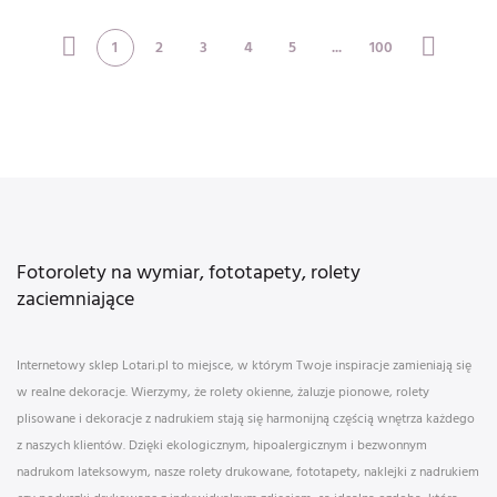
1
2
3
4
5
...
100
Fotorolety na wymiar, fototapety, rolety
zaciemniające
Internetowy sklep Lotari.pl to miejsce, w którym Twoje inspiracje zamieniają się
w realne dekoracje. Wierzymy, że rolety okienne, żaluzje pionowe, rolety
plisowane i dekoracje z nadrukiem stają się harmonijną częścią wnętrza każdego
z naszych klientów. Dzięki ekologicznym, hipoalergicznym i bezwonnym
nadrukom lateksowym, nasze rolety drukowane, fototapety, naklejki z nadrukiem