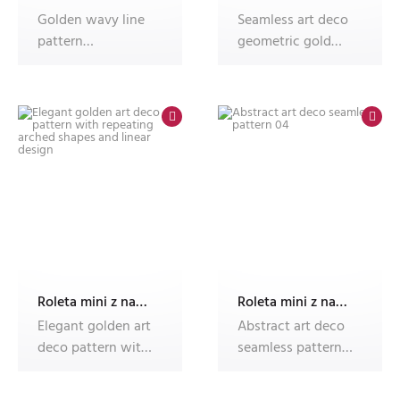
Golden wavy line
Seamless art deco
pattern
geometric gold
background with
and black pattern
luxury geometric
me
Roleta mini z nadrukiem
Roleta mini z nadrukiem
Elegant golden art
Abstract art deco
deco pattern with
seamless pattern
repeating arched
04
shapes