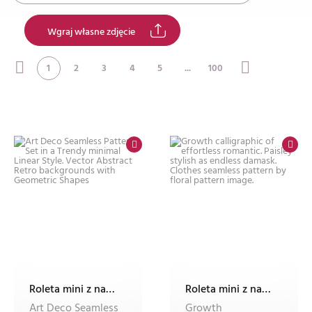
Wgraj własne zdjęcie
1
2
3
4
5
...
100
Roleta mini z nadrukiem
Roleta mini z nadrukiem
Art Deco Seamless
Growth