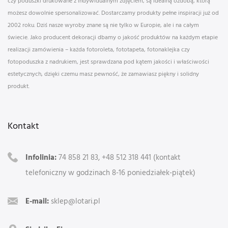
czy poduszki drukowane z indywidualnym zdjęciem, są idealną ozdobą, którą
możesz dowolnie spersonalizować. Dostarczamy produkty pełne inspiracji już od
2002 roku. Dziś nasze wyroby znane są nie tylko w Europie, ale i na całym
świecie. Jako producent dekoracji dbamy o jakość produktów na każdym etapie
realizacji zamówienia – każda fotoroleta, fototapeta, fotonaklejka czy
fotopoduszka z nadrukiem, jest sprawdzana pod kątem jakości i właściwości
estetycznych, dzięki czemu masz pewność, że zamawiasz piękny i solidny
produkt.
Kontakt
Infolinia:
74 858 21 83, +48 512 318 441 (kontakt
telefoniczny w godzinach 8-16 poniedziałek-piątek)
E-mail:
sklep@lotari.pl