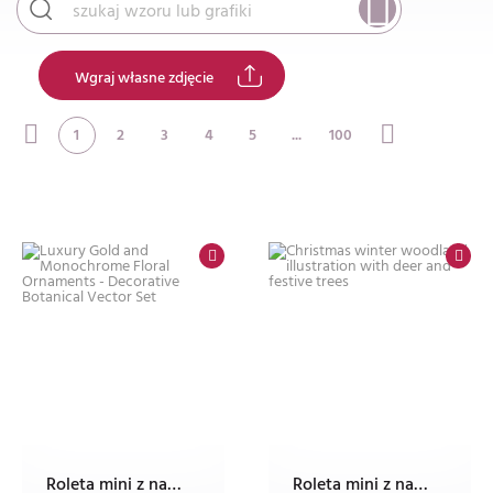
Wgraj własne zdjęcie
1
2
3
4
5
...
100
Roleta mini z nadrukiem
Roleta mini z nadrukiem