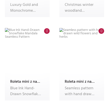
Luxury Gold and
Christmas winter
Monochrome
woodland
Floral Ornaments -
illustration with
Decorative Bot
deer and festive
Roleta mini z nadrukiem
Roleta mini z nadrukiem
Blue Ink Hand-
Seamless pattern
Drawn Snowflake
with hand drawn
Mandala Seamless
wild flowers and
Pattern
herbs