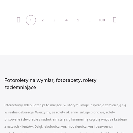
doodle obj
traditional e
1
2
3
4
5
...
100
Fotorolety na wymiar, fototapety, rolety
zaciemniające
Internetowy sklep Lotari.pl to miejsce, w którym Twoje inspiracje zamieniają się
w realne dekoracje. Wierzymy, że rolety okienne, żaluzje pionowe, rolety
plisowane i dekoracje z nadrukiem stają się harmonijną częścią wnętrza każdego
z naszych klientów. Dzięki ekologicznym, hipoalergicznym i bezwonnym