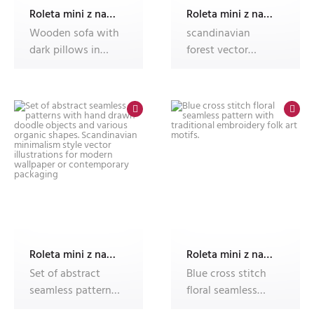
Roleta mini z nadrukiem
Roleta mini z nadrukiem
Wooden sofa with
scandinavian
dark pillows in
forest vector
scandi style living
illustration set
room
simple doodles w
Roleta mini z nadrukiem
Roleta mini z nadrukiem
Set of abstract
Blue cross stitch
seamless patterns
floral seamless
with hand drawn
pattern with