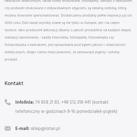
nadrukom lateksowym, nasze rolety drukowane, fototapety, naklejki z nadrukiem
czy poduszki drukowane z indywidualnym zdjęciem, są idealną ozdobą, którą
możesz dowolnie spersonalizować. Dostarczamy produkty pełne inspiracji już od
2002 roku. Dziś nasze wyroby znane są nie tylko w Europie, ale i na całym
świecie. Jako producent dekoracji dbamy o jakość produktów na każdym etapie
realizacji zamówienia – każda fotoroleta, fototapeta, fotonaklejka czy
fotopoduszka z nadrukiem, jest sprawdzana pod kątem jakości i właściwości
estetycznych, dzięki czemu masz pewność, że zamawiasz piękny i solidny
produkt.
Kontakt
Infolinia:
74 858 21 83, +48 512 318 441 (kontakt
telefoniczny w godzinach 8-16 poniedziałek-piątek)
E-mail:
sklep@lotari.pl