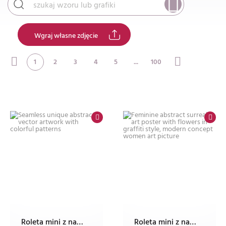
Wgraj własne zdjęcie
1
2
3
4
5
...
100
Roleta mini z nadrukiem
Roleta mini z nadrukiem