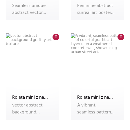
Seamless unique
Feminine abstract
abstract vector
surreal art poster
artwork with
with flowers in
colorful patter
graffit
Roleta mini z nadrukiem
Roleta mini z nadrukiem
vector abstract
A vibrant,
background
seamless pattern
graffity art texture
of colorful graffiti
art layered