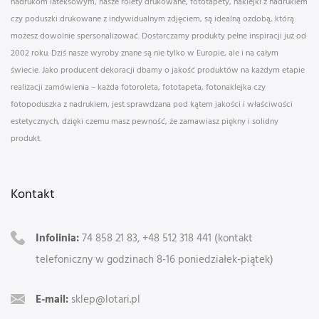
nadrukom lateksowym, nasze rolety drukowane, fototapety, naklejki z nadrukiem
czy poduszki drukowane z indywidualnym zdjęciem, są idealną ozdobą, którą
możesz dowolnie spersonalizować. Dostarczamy produkty pełne inspiracji już od
2002 roku. Dziś nasze wyroby znane są nie tylko w Europie, ale i na całym
świecie. Jako producent dekoracji dbamy o jakość produktów na każdym etapie
realizacji zamówienia – każda fotoroleta, fototapeta, fotonaklejka czy
fotopoduszka z nadrukiem, jest sprawdzana pod kątem jakości i właściwości
estetycznych, dzięki czemu masz pewność, że zamawiasz piękny i solidny
produkt.
Kontakt
Infolinia:
74 858 21 83, +48 512 318 441 (kontakt
telefoniczny w godzinach 8-16 poniedziałek-piątek)
E-mail:
sklep@lotari.pl