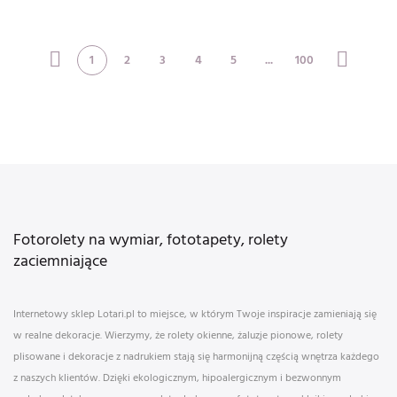
drawn geometric
background.
pattern vec
1
2
3
4
5
...
100
Fotorolety na wymiar, fototapety, rolety
zaciemniające
Internetowy sklep Lotari.pl to miejsce, w którym Twoje inspiracje zamieniają się
w realne dekoracje. Wierzymy, że rolety okienne, żaluzje pionowe, rolety
plisowane i dekoracje z nadrukiem stają się harmonijną częścią wnętrza każdego
z naszych klientów. Dzięki ekologicznym, hipoalergicznym i bezwonnym