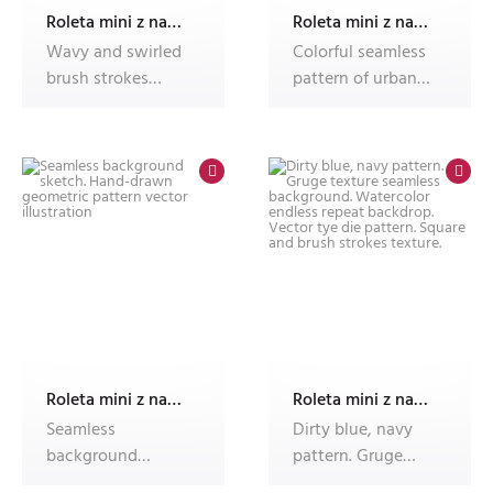
Roleta mini z nadrukiem
Roleta mini z nadrukiem
Wavy and swirled
Colorful seamless
brush strokes
pattern of urban
seamless pattern.
graffiti art, street
Thick and b
mura
Roleta mini z nadrukiem
Roleta mini z nadrukiem
Seamless
Dirty blue, navy
background
pattern. Gruge
sketch. Hand-
texture seamless