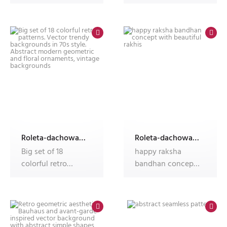
Checkerboard,
seamless patterns
chessboard, mes
with colorful s
Roleta-dachowa-w-kasecie-Dekolux-z-nadrukiem
Roleta-dachowa-w-kasecie-Dekolux-z-nadrukiem
Big set of 18
happy raksha
colorful retro
bandhan concept
patterns. Vector
with beautiful
trendy backgro
rakhis