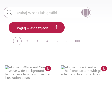
Wgraj własne zdjęcie
1
2
3
4
5
...
100