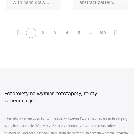
with hand drawn
abstract pattern
tree branches on a
on light
yellow b
background. Tre
1
2
3
4
5
...
100
Fotorolety na wymiar, fototapety, rolety
zaciemniające
Internetowy sklep Lotari.pl to miejsce, w którym Twoje inspiracje zamieniają się
w realne dekoracje. Wierzymy, że rolety okienne, żaluzje pionowe, rolety
plisowane i dekoracje z nadrukiem stają się harmonijną częścią wnętrza każdego