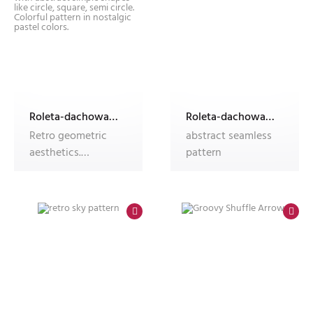
Roleta-dachowa-w-kasecie-Dekolux-z-nadrukiem
Roleta-dachowa-w-kasecie-Dekolux-z-nadrukiem
Retro geometric
abstract seamless
aesthetics.
pattern
Bauhaus and
avant-garde
inspired