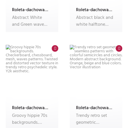
Roleta-dachowa-w-kasecie-Dekolux-z-nadrukiem
Roleta-dachowa-w-kasecie-Dekolux-z-nadrukiem
Abstract White
Abstract black and
and Green wave
white halftone
wide background
pattern with
banner, modern
glitch effect
Roleta-dachowa-w-kasecie-Dekolux-z-nadrukiem
Roleta-dachowa-w-kasecie-Dekolux-z-nadrukiem
Groovy hippie 70s
Trendy retro set
backgrounds.
geometric