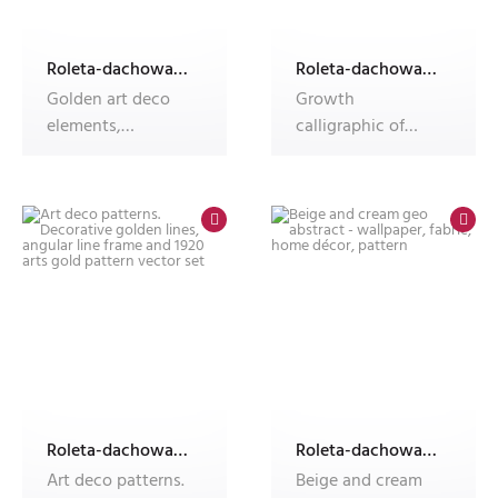
Roleta-dachowa-w-kasecie-Dekolux-z-nadrukiem
Roleta-dachowa-w-kasecie-Dekolux-z-nadrukiem
Golden art deco
Growth
elements,
calligraphic of
luxurious
effortless
decorative
romantic. Paisley
ornaments, cr
stylish
Roleta-dachowa-w-kasecie-Dekolux-z-nadrukiem
Roleta-dachowa-w-kasecie-Dekolux-z-nadrukiem
Art deco patterns.
Beige and cream