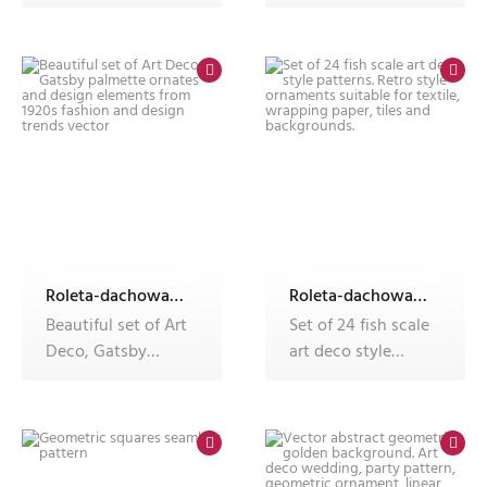
Trendy minimal
art deco wallpaper
Linear St
pattern
Roleta-dachowa-w-kasecie-Dekolux-z-nadrukiem
Roleta-dachowa-w-kasecie-Dekolux-z-nadrukiem
Beautiful set of Art
Set of 24 fish scale
Deco, Gatsby
art deco style
palmette ornates
patterns. Retro
and desig
style or