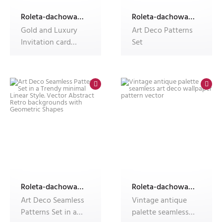
Roleta-dachowa-w-kasecie-Dekolux-z-nadrukiem
Roleta-dachowa-w-kasecie-Dekolux-z-nadrukiem
Gold and Luxury
Art Deco Patterns
Invitation card
Set
design vector.
Abstract geom
Roleta-dachowa-w-kasecie-Dekolux-z-nadrukiem
Roleta-dachowa-w-kasecie-Dekolux-z-nadrukiem
Art Deco Seamless
Vintage antique
Patterns Set in a
palette seamless