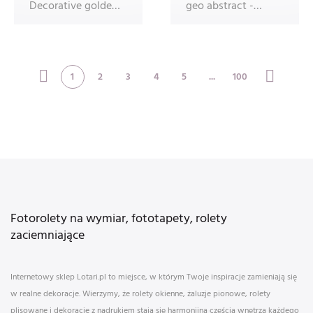
Decorative golden
geo abstract -
lines, angular line
wallpaper, fabric,
fra
home déco
1
2
3
4
5
...
100
Fotorolety na wymiar, fototapety, rolety
zaciemniające
Internetowy sklep Lotari.pl to miejsce, w którym Twoje inspiracje zamieniają się
w realne dekoracje. Wierzymy, że rolety okienne, żaluzje pionowe, rolety
plisowane i dekoracje z nadrukiem stają się harmonijną częścią wnętrza każdego