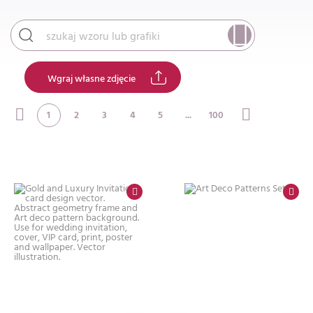
Wgraj własne zdjęcie
1
2
3
4
5
...
100