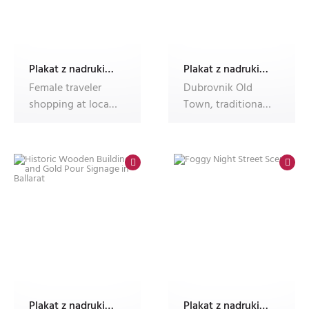
Plakat z nadrukiem Dec'n'Roll
Plakat z nadrukiem Dec'n'Roll
Female traveler
Dubrovnik Old
shopping at local
Town, traditional
vintage market in
Mediterranean
historic
stone architec
Plakat z nadrukiem Dec'n'Roll
Plakat z nadrukiem Dec'n'Roll