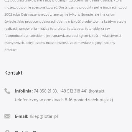
czy poduszki drukowane z indywidualnym zdjęciem, są idealną ozdobą, którą
możesz dowolnie spersonalizować. Dostarczamy produkty pełne inspiracji już od
2002 roku. Dziś nasze wyroby znane są nie tylko w Europie, ale i na całym
świecie. Jako producent dekoracji dbamy o jakość produktów na każdym etapie
realizacji zamówienia – każda fotoroleta, fototapeta, fotonaklejka czy
fotopoduszka z nadrukiem, jest sprawdzana pod kątem jakości i właściwości
estetycznych, dzięki czemu masz pewność, że zamawiasz piękny i solidny
produkt.
Kontakt
Infolinia:
74 858 21 83, +48 512 318 441 (kontakt
telefoniczny w godzinach 8-16 poniedziałek-piątek)
E-mail:
sklep@lotari.pl