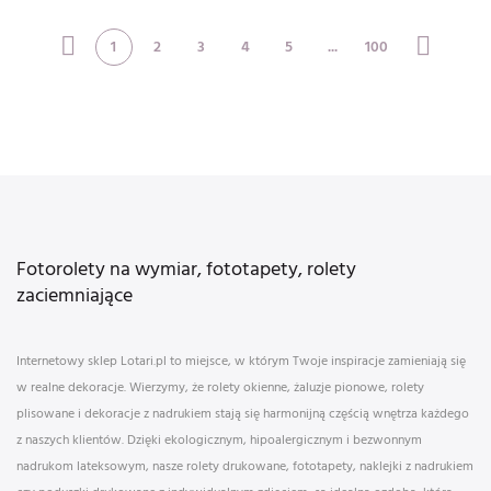
1
2
3
4
5
...
100
Fotorolety na wymiar, fototapety, rolety
zaciemniające
Internetowy sklep Lotari.pl to miejsce, w którym Twoje inspiracje zamieniają się
w realne dekoracje. Wierzymy, że rolety okienne, żaluzje pionowe, rolety
plisowane i dekoracje z nadrukiem stają się harmonijną częścią wnętrza każdego
z naszych klientów. Dzięki ekologicznym, hipoalergicznym i bezwonnym
nadrukom lateksowym, nasze rolety drukowane, fototapety, naklejki z nadrukiem