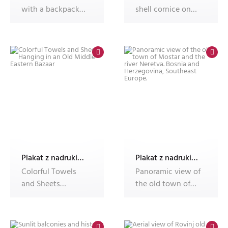
with a backpack
shell cornice on
explores a
historic stone
charming cobblest
facade
Plakat z nadrukiem Dec'n'Roll
Plakat z nadrukiem Dec'n'Roll
Colorful Towels
Panoramic view of
and Sheets
the old town of
Hanging in an Old
Mostar and the
Middle Eastern
river Neret