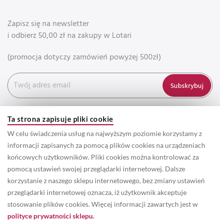
Zapisz się na newsletter
i odbierz 50,00 zł na zakupy w Lotari
(promocja dotyczy zamówień powyżej 500zł)
Subskrybuj
Ta strona zapisuje pliki cookie
W celu świadczenia usług na najwyższym poziomie korzystamy z
informacji zapisanych za pomocą plików cookies na urządzeniach
końcowych użytkowników. Pliki cookies można kontrolować za
pomocą ustawień swojej przeglądarki internetowej. Dalsze
korzystanie z naszego sklepu internetowego, bez zmiany ustawień
przeglądarki internetowej oznacza, iż użytkownik akceptuje
© 2022 Prawa autorskie do wszystkich informacji oraz zdjęć
stosowanie plików cookies. Więcej informacji zawartych jest w
zamieszczonych w serwisie należą do właściciela marki Lotari. /
polityce prywatności sklepu.