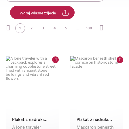
Wgraj własne zdjęcie
1
2
3
4
5
...
100
Plakat z nadrukiem Dec'n'Roll
Plakat z nadrukiem Dec'n'Roll
A lone traveler
Mascaron beneath