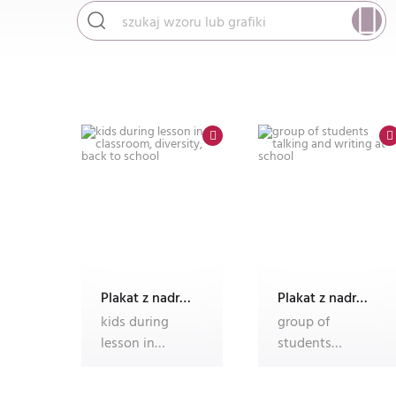
Plakat z nadrukiem Dec'n'Roll
Plakat z nadrukiem Dec'n'Roll
kids during
group of
lesson in
students
classroom,
talking and
diversity, back
writing at