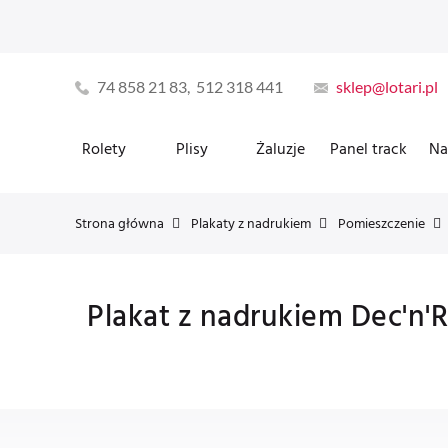
74 858 21 83, 512 318 441
sklep@lotari.pl
Rolety
Plisy
Żaluzje
Panel track
Na
Strona główna
Plakaty z nadrukiem
Pomieszczenie
Plakat z nadrukiem Dec'n'R