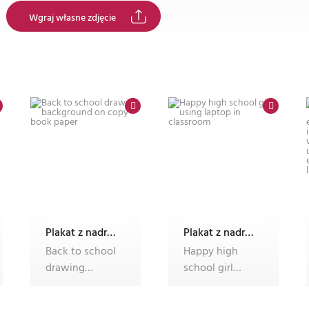
Wgraj własne zdjęcie
Plakat z nadrukiem Dec'n'Roll
Plakat z nadrukiem Dec'n'Roll
Back to school
Happy high
drawing
school girl
background on
using laptop in
copy book
classroom