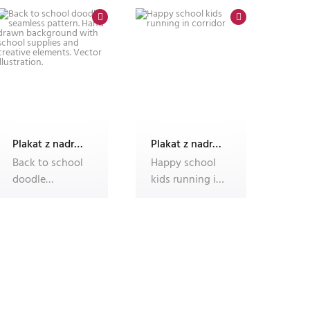
admiss
studying at
Plakat z nadrukiem Dec'n'Roll
Plakat z nadrukiem Dec'n'Roll
Back to school
Happy school
doodle
kids running in
seamless
corridor
pattern. Hand
drawn
backgroun