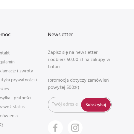
omoc
Newsletter
Zapisz się na newsletter
ntakt
i odbierz 50,00 zł na zakupy w
gulamin
Lotari
klamacje i zwroty
(promocja dotyczy zamówień
lityka prywatności i
powyżej 500zł)
okies
syłka i płatności
Subskrybuj
rawdź status
mówienia
AQ