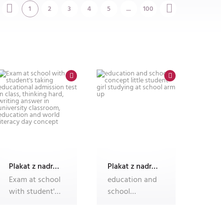
1
2
3
4
5
...
100
Plakat z nadrukiem Dec'n'Roll
Plakat z nadrukiem Dec'n'Roll
Exam at school
education and
with student's
school
taking
concept little
educational
student girl