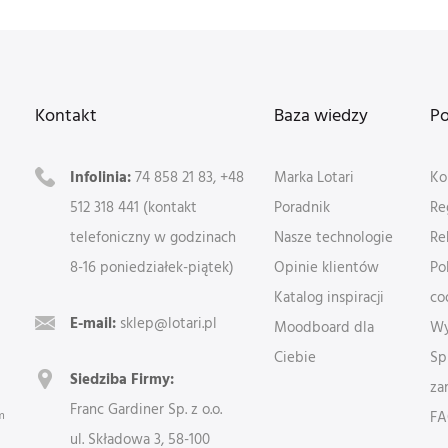
Kontakt
Baza wiedzy
P
Infolinia:
74 858 21 83, +48
Marka Lotari
Ko
512 318 441 (kontakt
Poradnik
Re
telefoniczny w godzinach
Nasze technologie
Re
8-16 poniedziałek-piątek)
Opinie klientów
Po
Katalog inspiracji
co
E-mail:
sklep@lotari.pl
Moodboard dla
Wy
Ciebie
Sp
Siedziba Firmy:
za
Franc Gardiner Sp. z o.o.
m
F
ul. Składowa 3, 58-100