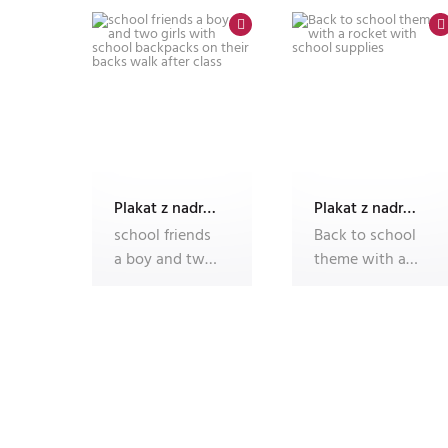
to school
school
Plakat z nadrukiem Dec'n'Roll
Plakat z nadrukiem Dec'n'Roll
school friends
Back to school
a boy and two
theme with a
girls with
rocket with
school
school
backpacks on
supplies