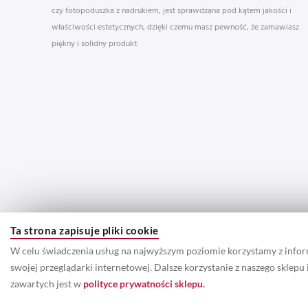
czy fotopoduszka z nadrukiem, jest sprawdzana pod kątem jakości i
właściwości estetycznych, dzięki czemu masz pewność, że zamawiasz
piękny i solidny produkt.
Ta strona zapisuje pliki cookie
W celu świadczenia usług na najwyższym poziomie korzystamy z info
swojej przeglądarki internetowej. Dalsze korzystanie z naszego sklep
zawartych jest w
polityce prywatności sklepu.
© 2022 Prawa autorskie do wszystkich informacji oraz zdjęć