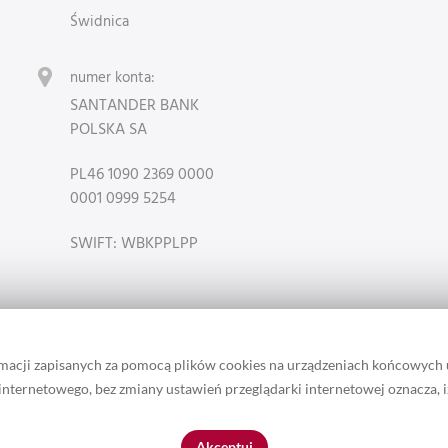
Świdnica
numer konta:
SANTANDER BANK
POLSKA SA
PL46 1090 2369 0000
0001 0999 5254
SWIFT: WBKPPLPP
rmacji zapisanych za pomocą plików cookies na urządzeniach końcowych
u internetowego, bez zmiany ustawień przeglądarki internetowej oznacza, 
 zamieszczonych w serwisie należą do właściciela marki Lotari. / Ta st
Akceptuj