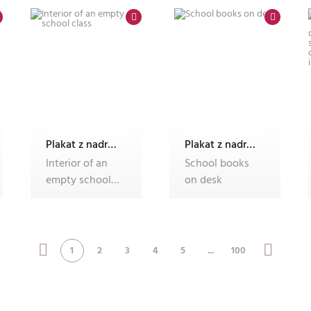
paper
Plakat z nadrukiem Dec'n'Roll
Plakat z nadrukiem Dec'n'Roll
Interior of an
School books
empty school
on desk
class
1
2
3
4
5
...
100