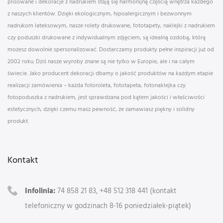
plisowane i dekoracje z nadrukiem stają się harmonijną częścią wnętrza każdego
z naszych klientów. Dzięki ekologicznym, hipoalergicznym i bezwonnym
nadrukom lateksowym, nasze rolety drukowane, fototapety, naklejki z nadrukiem
czy poduszki drukowane z indywidualnym zdjęciem, są idealną ozdobą, którą
możesz dowolnie spersonalizować. Dostarczamy produkty pełne inspiracji już od
2002 roku. Dziś nasze wyroby znane są nie tylko w Europie, ale i na całym
świecie. Jako producent dekoracji dbamy o jakość produktów na każdym etapie
realizacji zamówienia – każda fotoroleta, fototapeta, fotonaklejka czy
fotopoduszka z nadrukiem, jest sprawdzana pod kątem jakości i właściwości
estetycznych, dzięki czemu masz pewność, że zamawiasz piękny i solidny
produkt.
Kontakt
Infolinia:
74 858 21 83, +48 512 318 441 (kontakt
telefoniczny w godzinach 8-16 poniedziałek-piątek)