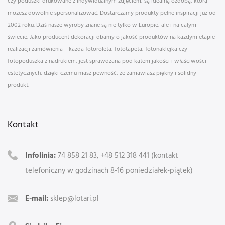
czy poduszki drukowane z indywidualnym zdjęciem, są idealną ozdobą, którą
możesz dowolnie spersonalizować. Dostarczamy produkty pełne inspiracji już od
2002 roku. Dziś nasze wyroby znane są nie tylko w Europie, ale i na całym
świecie. Jako producent dekoracji dbamy o jakość produktów na każdym etapie
realizacji zamówienia – każda fotoroleta, fototapeta, fotonaklejka czy
fotopoduszka z nadrukiem, jest sprawdzana pod kątem jakości i właściwości
estetycznych, dzięki czemu masz pewność, że zamawiasz piękny i solidny
produkt.
Kontakt
Infolinia:
74 858 21 83, +48 512 318 441 (kontakt
telefoniczny w godzinach 8-16 poniedziałek-piątek)
E-mail:
sklep@lotari.pl