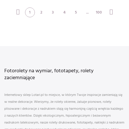
1
2
3
4
5
...
100
Fotorolety na wymiar, fototapety, rolety
zaciemniające
Internetowy sklep Lotari.pl to miejsce, w którym Twoje inspiracje zamieniają się
w realne dekoracje. Wierzymy, że rolety okienne, żaluzje pionowe, rolety
plisowane i dekoracje z nadrukiem stają się harmonijną częścią wnętrza każdego
z naszych klientów. Dzięki ekologicznym, hipoalergicznym i bezwonnym
nadrukom lateksowym, nasze rolety drukowane, fototapety, naklejki z nadrukiem