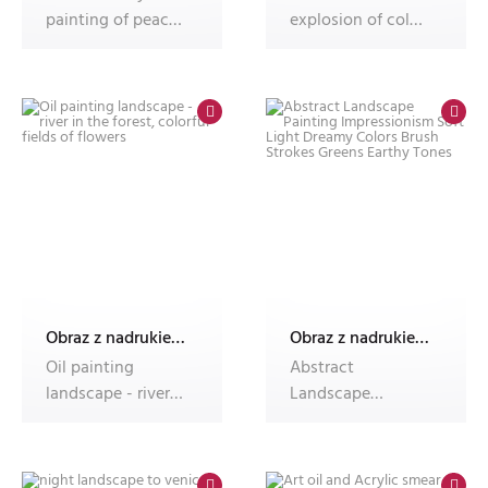
painting of peach
explosion of color
flowers and purple
featuring vibrant
leaves
black, yell
Obraz z nadrukiem Dec'n'Roll, fotoobraz
Obraz z nadrukiem Dec'n'Roll, fotoobraz
Oil painting
Abstract
landscape - river
Landscape
in the forest,
Painting
colorful field
Impressionism
Soft Light Dreamy