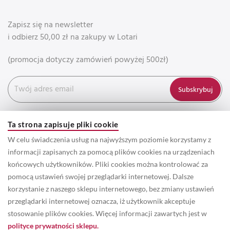
Zapisz się na newsletter
i odbierz 50,00 zł na zakupy w Lotari
(promocja dotyczy zamówień powyżej 500zł)
Subskrybuj
Ta strona zapisuje pliki cookie
W celu świadczenia usług na najwyższym poziomie korzystamy z
informacji zapisanych za pomocą plików cookies na urządzeniach
końcowych użytkowników. Pliki cookies można kontrolować za
pomocą ustawień swojej przeglądarki internetowej. Dalsze
korzystanie z naszego sklepu internetowego, bez zmiany ustawień
przeglądarki internetowej oznacza, iż użytkownik akceptuje
© 2022 Prawa autorskie do wszystkich informacji oraz zdjęć
stosowanie plików cookies. Więcej informacji zawartych jest w
zamieszczonych w serwisie należą do właściciela marki Lotari. /
polityce prywatności sklepu.