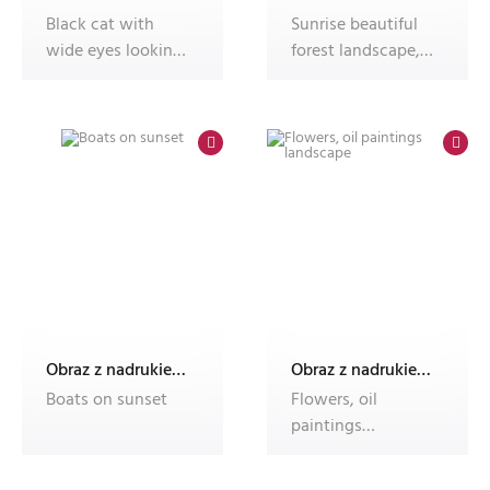
Black cat with
Sunrise beautiful
wide eyes looking
forest landscape,
up against a
sunbeams Magic
swirling starr
Fantasy M
Obraz z nadrukiem Dec'n'Roll, fotoobraz
Obraz z nadrukiem Dec'n'Roll, fotoobraz
Boats on sunset
Flowers, oil
paintings
landscape