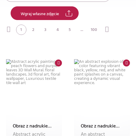
Wgraj własne zdjęcie
1
2
3
4
5
...
100
Obraz z nadrukiem Dec'n'Roll, fotoobraz
Obraz z nadrukiem Dec'n'Roll, fotoobraz
Abstract acrylic
An abstract