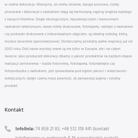
w realne dekoracje. Wierzymy, że rolety okienne, żaluzje pionowe, rolety
plisowane i dekoracje z nadrukiem stają się harmonijną częścią wnętrza każdego
z naszych klientów. Dzięki ekologicznym, hipoalergicznym i bezwonnym
nadrukom lateksowym, nasze rolety drukowane, fototapety, naklejki z nadrukiem
czy poduszki drukowane z indywidualnym zdjęciem, są idealną ozdobą, którą
możesz dowolnie spersonalizować. Dostarczamy produkty pełne inspiracji już od
2002 roku. Dziś nasze wyroby znane są nie tylko w Europie, ale i na całym
świecie. Jako producent dekoracji dbamy o jakość produktów na każdym etapie
realizacji zamówienia – każda fotoroleta, fototapeta, fotonaklejka czy
fotopoduszka z nadrukiem, jest sprawdzana pod kątem jakości i właściwości
estetycznych, dzięki czemu masz pewność, że zamawiasz piękny i solidny
produkt.
Kontakt
Infolinia:
74 858 21 83, +48 512 318 441 (kontakt
telefoniczny w godzinach 8-16 poniedziałek-piątek)