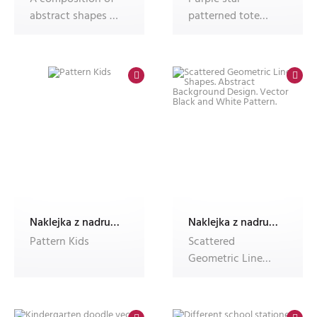
abstract shapes of
patterned tote
soft shapes.
bag with gold
Simple patt
handles.
Naklejka z nadrukiem Dec'n'Roll,okleina meblowa,fotonaklejka
Naklejka z nadrukiem Dec'n'Roll,okleina meblowa,fotonaklejka
Pattern Kids
Scattered
Geometric Line
Shapes. Abstract
Background
Design.