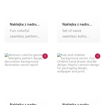
Naklejka z nadrukiem Dec'n'Roll,okleina meblowa,fotonaklejka
Naklejka z nadrukiem Dec'n'Roll,okleina meblowa,fotonaklejka
Fun colorful
Set of naive
seamless pattern
seamless boho
collection.
patterns with
Creative minimalis
crazy colorful
dood
Naklejka z nadrukiem Dec'n'Roll,okleina meblowa,fotonaklejka
Naklejka z nadrukiem Dec'n'Roll,okleina meblowa,fotonaklejka