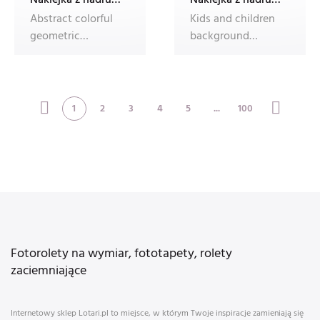
Abstract colorful
Kids and children
geometric
background
Memphis pattern
vector. Fun
design of decora
Childish hand
drawn
1
2
3
4
5
...
100
Fotorolety na wymiar, fototapety, rolety
zaciemniające
Internetowy sklep Lotari.pl to miejsce, w którym Twoje inspiracje zamieniają się