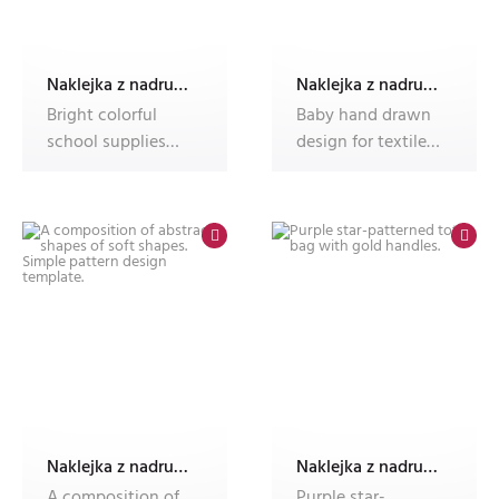
Naklejka z nadrukiem Dec'n'Roll,okleina meblowa,fotonaklejka
Naklejka z nadrukiem Dec'n'Roll,okleina meblowa,fotonaklejka
Bright colorful
Baby hand drawn
school supplies
design for textile,
featuring two
posters, cards.
backpacks surr
Baby ani
Naklejka z nadrukiem Dec'n'Roll,okleina meblowa,fotonaklejka
Naklejka z nadrukiem Dec'n'Roll,okleina meblowa,fotonaklejka
A composition of
Purple star-