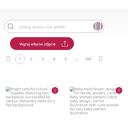
Wgraj własne zdjęcie
1
2
3
4
5
...
100