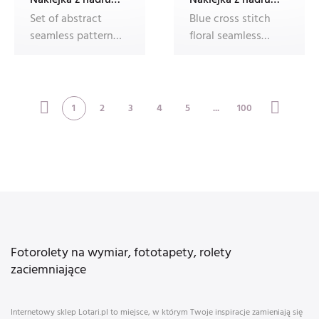
Set of abstract
Blue cross stitch
seamless patterns
floral seamless
with hand drawn
pattern with
doodle obj
traditional e
1
2
3
4
5
...
100
Fotorolety na wymiar, fototapety, rolety
zaciemniające
Internetowy sklep Lotari.pl to miejsce, w którym Twoje inspiracje zamieniają się