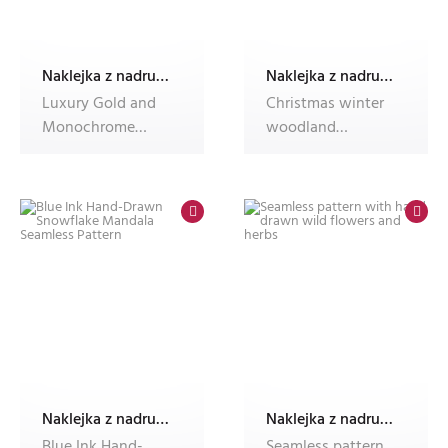
Naklejka z nadrukiem Dec'n'Roll,okleina meblowa,fotonaklejka
Naklejka z nadrukiem Dec'n'Roll,okleina meblowa,fotonaklejka
Luxury Gold and
Christmas winter
Monochrome
woodland
Floral Ornaments -
illustration with
Decorative Bot
deer and festive
Naklejka z nadrukiem Dec'n'Roll,okleina meblowa,fotonaklejka
Naklejka z nadrukiem Dec'n'Roll,okleina meblowa,fotonaklejka
Blue Ink Hand-
Seamless pattern