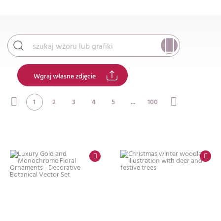
Wgraj własne zdjęcie
1
2
3
4
5
...
100