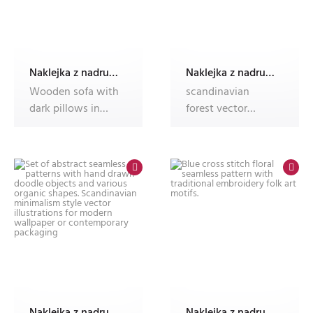
Naklejka z nadrukiem Dec'n'Roll,okleina meblowa,fotonaklejka
Naklejka z nadrukiem Dec'n'Roll,okleina meblowa,fotonaklejka
Wooden sofa with
scandinavian
dark pillows in
forest vector
scandi style living
illustration set
room
simple doodles w
Naklejka z nadrukiem Dec'n'Roll,okleina meblowa,fotonaklejka
Naklejka z nadrukiem Dec'n'Roll,okleina meblowa,fotonaklejka