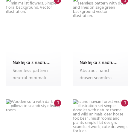
Naklejka z nadrukiem Dec'n'Roll,okleina meblowa,fotonaklejka
Naklejka z nadrukiem Dec'n'Roll,okleina meblowa,fotonaklejka
Seamless pattern
Abstract hand
neutral minimalist
drawn seamless
flowers. Simple
pattern with dots
floral b
and lines on