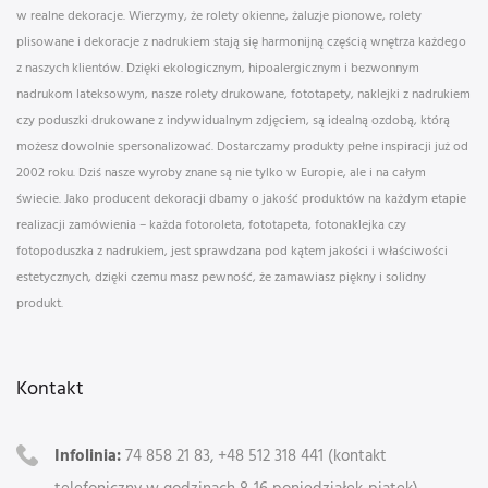
w realne dekoracje. Wierzymy, że rolety okienne, żaluzje pionowe, rolety
plisowane i dekoracje z nadrukiem stają się harmonijną częścią wnętrza każdego
z naszych klientów. Dzięki ekologicznym, hipoalergicznym i bezwonnym
nadrukom lateksowym, nasze rolety drukowane, fototapety, naklejki z nadrukiem
czy poduszki drukowane z indywidualnym zdjęciem, są idealną ozdobą, którą
możesz dowolnie spersonalizować. Dostarczamy produkty pełne inspiracji już od
2002 roku. Dziś nasze wyroby znane są nie tylko w Europie, ale i na całym
świecie. Jako producent dekoracji dbamy o jakość produktów na każdym etapie
realizacji zamówienia – każda fotoroleta, fototapeta, fotonaklejka czy
fotopoduszka z nadrukiem, jest sprawdzana pod kątem jakości i właściwości
estetycznych, dzięki czemu masz pewność, że zamawiasz piękny i solidny
produkt.
Kontakt
Infolinia:
74 858 21 83, +48 512 318 441 (kontakt
telefoniczny w godzinach 8-16 poniedziałek-piątek)