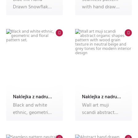
Drawn Snowflake
with hand drawn
Mandala Seamless
wild flowers and
Pattern
herbs
Naklejka z nadrukiem Dec'n'Roll,okleina meblowa,fotonaklejka
Naklejka z nadrukiem Dec'n'Roll,okleina meblowa,fotonaklejka
Black and white
Wall art muji
ethnic, geometric
scandi abstract
and floral pattern
organic shapes
set.
pattern with wo