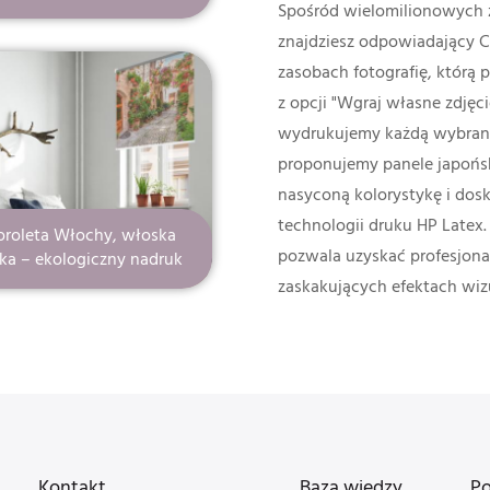
Spośród wielomilionowych z
znajdziesz odpowiadający C
zasobach fotografię, którą p
z opcji "Wgraj własne zdjęc
wydrukujemy każdą wybraną 
proponujemy panele japońsk
nasyconą kolorystykę i dosk
technologii druku HP Latex
oroleta Włochy, włoska
pozwala uzyskać profesjonal
zka – ekologiczny nadruk
zaskakujących efektach wiz
Kontakt
Baza wiedzy
P