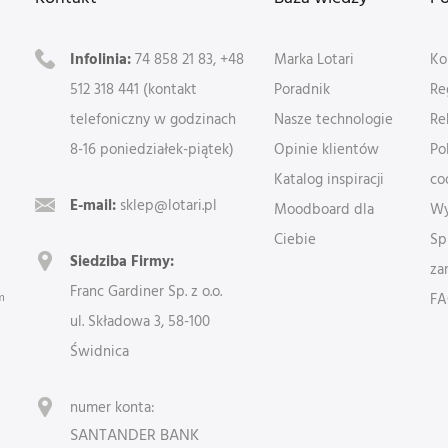
Infolinia:
74 858 21 83, +48
Marka Lotari
Ko
512 318 441 (kontakt
Poradnik
Re
telefoniczny w godzinach
Nasze technologie
Re
8-16 poniedziałek-piątek)
Opinie klientów
Po
Katalog inspiracji
co
E-mail:
sklep@lotari.pl
Moodboard dla
Wy
Ciebie
Sp
Siedziba Firmy:
za
Franc Gardiner Sp. z o.o.
m
F
ul. Składowa 3, 58-100
Świdnica
numer konta:
SANTANDER BANK