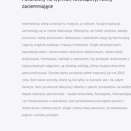
zaciemniające
Internetowy sklep Lotari.pl to miejsce, w którym Twoje inspiracje
zamieniają się w realne dekoracje. Wierzymy, że rolety okienne, żaluzje
pionowe, rolety plisowane i dekoracje z nadrukiem stają się harmonijną
częścią wnętrza każdego z naszych klientów. Dzięki ekologicznym,
hipoalergicznym i bezwonnym nadrukom lateksowym, nasze rolety
drukowane, fototapety, naklejki z nadrukiem czy poduszki drukowane z
indywidualnym zdjęciem, są idealną ozdobą, którą możesz dowolnie
spersonalizować. Dostarczamy produkty pełne inspiracji już od 2002
roku. Dziś nasze wyroby znane są nie tylko w Europie, ale i na całym
świecie. Jako producent dekoracji dbamy o jakość produktów na każdy
etapie realizacji zamówienia – każda fotoroleta, fototapeta, fotonaklejka
czy fotopoduszka z nadrukiem, jest sprawdzana pod kątem jakości i
właściwości estetycznych, dzięki czemu masz pewność, że zamawiasz
piękny i solidny produkt.