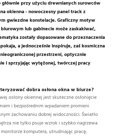
o głównie przy użyciu drewnianych surowców
ona okienna - nowoczesny panel track z
m gwiezdne konstelacje. Graficzny motyw
biurowym lub gabinecie może zaskakiwać,
 tematyka zostały dopasowane do przeznaczenia
spokaja, a jednocześnie inspiruje, zaś kosmiczna
 nieograniczonej przestrzeni, optycznie
e i sprzyjając wytężonej, twórczej pracy
teryzować dobra osłona okna w biurze?
wej osłony okiennej jest skuteczne osłonięcie
aniem i bezpośrednim wpadaniem promieni
snym zachowaniu dobrej widoczności. Światło
trza nie tylko psuje wzrok i szybko nagrzewa
w monitorze komputera, utrudniając pracę.