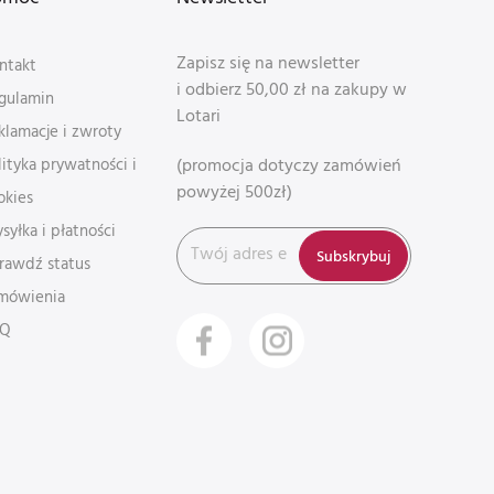
Zapisz się na newsletter
ntakt
i odbierz 50,00 zł na zakupy w
gulamin
Lotari
klamacje i zwroty
(promocja dotyczy zamówień
lityka prywatności i
powyżej 500zł)
okies
syłka i płatności
Subskrybuj
rawdź status
mówienia
AQ