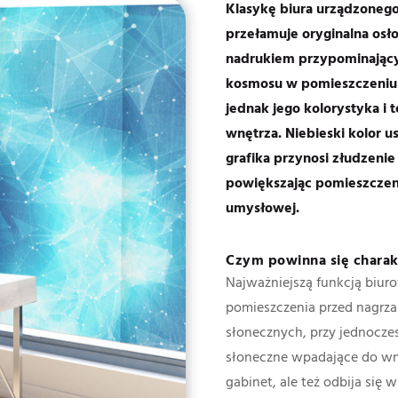
Klasykę biura urządzoneg
przełamuje oryginalna osł
nadrukiem przypominający
kosmosu w pomieszczeniu 
jednak jego kolorystyka i
wnętrza. Niebieski kolor u
grafika przynosi złudzenie
powiększając pomieszczeni
umysłowej.
Czym powinna się charak
Najważniejszą funkcją biuro
pomieszczenia przed nagrz
słonecznych, przy jednocze
słoneczne wpadające do wnę
gabinet, ale też odbija się 