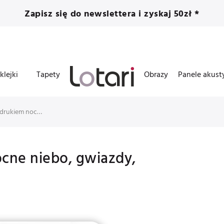
Zapisz się do newslettera i zyskaj 50zł *
klejki
Tapety
Obrazy
Panele akust
Panel track z nadrukiem nocne niebo, gwiazdy, konstelacje
ocne niebo, gwiazdy,