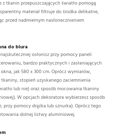
 z tkanin przepuszczających światło pomogą
parentny materiał filtruje do środka delikatne,
iąc przed nadmiernym nasłonecznieniem
na do biura
najskuteczniej osłonisz przy pomocy paneli
erowaniu, bardzo praktycznych i zasłaniających
okna, jak 580 x 300 cm. Oprócz wymiarów,
w tkaniny, stopień uzyskanego zaciemnienia
światło lub nie) oraz sposób mocowania tkaniny
iniowej). W opcjach dekoratora wybierzesz sposób
, przy pomocy drążka lub sznurka). Oprócz tego
owania dolnej listwy aluminiowej.
iem