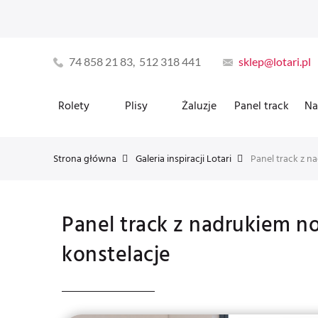
74 858 21 83, 512 318 441
sklep@lotari.pl
Rolety
Plisy
Żaluzje
Panel track
Na
Strona główna
Galeria inspiracji Lotari
Panel track z nadrukiem n
konstelacje