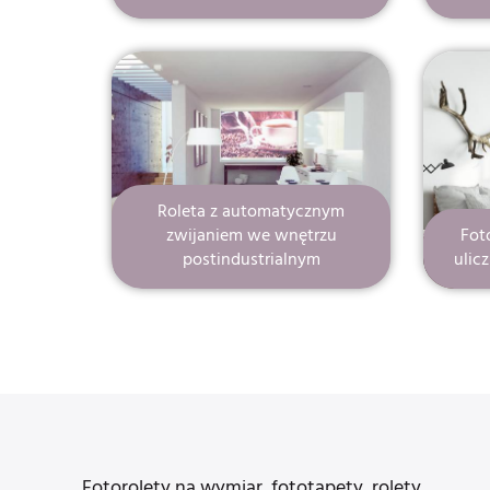
Roleta z automatycznym
zwijaniem we wnętrzu
Fot
postindustrialnym
ulic
Fotorolety na wymiar, fototapety, rolety