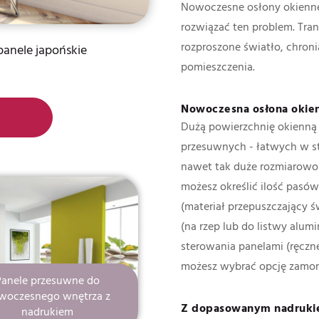
Nowoczesne osłony okienne
rozwiązać ten problem. Trans
rozproszone światło, chron
panele japońskie
pomieszczenia.
Nowoczesna osłona okien
Dużą powierzchnię okienną 
przesuwnych - łatwych w st
nawet tak duże rozmiarowo 
możesz określić ilość pasó
(materiał przepuszczający 
(na rzep lub do listwy alum
sterowania panelami (ręczne
możesz wybrać opcję zamont
Panele przesuwne do
woczesnego wnętrza z
Z dopasowanym nadruk
nadrukiem