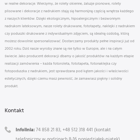
w realne dekoracje. Wierzymy, że rolety okienne, żaluzje pionowe, rolety
plisowane i dekoracje z nadrukiem stają się harmonijną częścią wnętrza każdego
z naszych klientów. Dzięki ekologicznym, hipoalergicznym i bezwonnym
nadrukom lateksowym, nasze rolety drukowane, fototapety, naklejki z nadrukiem
czy poduszki drukowane z indywidualnym zdjęciem, są idealną ozdobą, którą
możesz dowolnie spersonalizować. Dostarczamy produkty pełne inspiracji już od
2002 roku. Dziś nasze wyroby znane są nie tylko w Europie, ale i na całym
świecie. Jako producent dekoracji dbamy o jakość produktów na każdym etapie
realizacji zamówienia – każda fotoroleta, fototapeta, fotonaklejka czy
fotopoduszka z nadrukiem, jest sprawdzana pod kątem jakości i właściwości
estetycznych, dzięki czemu masz pewność, że zamawiasz piękny i solidny
produkt.
Kontakt
Infolinia:
74 858 21 83, +48 512 318 441 (kontakt
telefoniczny w godzinach 8-16 poniedziałek-piątek)