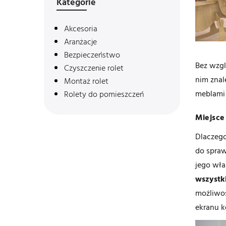
Kategorie
Akcesoria
Aranżacje
Bezpieczeństwo
Bez wzgl
Czyszczenie rolet
nim znal
Montaż rolet
meblami 
Rolety do pomieszczeń
Miejsce
Dlaczego
do spraw
jego wł
wszystki
możliwoś
ekranu k