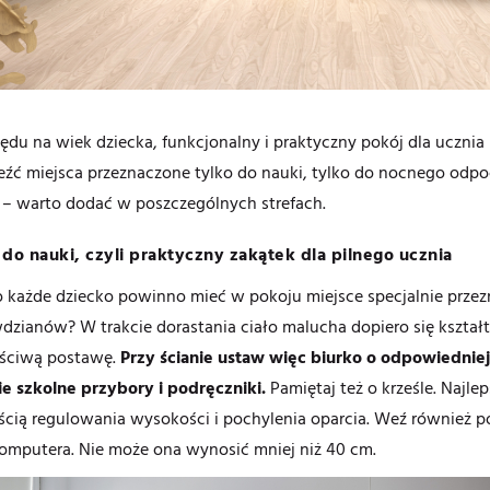
ędu na wiek dziecka, funkcjonalny i praktyczny pokój dla ucznia 
eźć miejsca przeznaczone tylko do nauki, tylko do nocnego odpo
– warto dodać w poszczególnych strefach.
 do nauki, czyli praktyczny zakątek dla pilnego ucznia
 każde dziecko powinno mieć w pokoju miejsce specjalnie przezn
dzianów? W trakcie dorastania ciało malucha dopiero się kształt
aściwą postawę.
Przy ścianie ustaw więc biurko o odpowiedniej
e szkolne przybory i podręczniki.
Pamiętaj też o krześle. Najle
cią regulowania wysokości i pochylenia oparcia. Weź również p
omputera. Nie może ona wynosić mniej niż 40 cm.