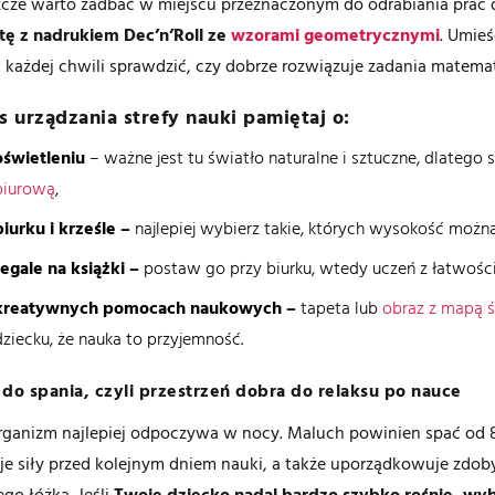
zcze warto zadbać w miejscu przeznaczonym do odrabiania pr
tę z nadrukiem Dec’n’Roll ze
wzorami geometrycznymi
. Umieś
każdej chwili sprawdzić, czy dobrze rozwiązuje zadania matema
s urządzania strefy nauki pamiętaj o:
oświetleniu
– ważne jest tu światło naturalne i sztuczne, dlatego 
biurową
,
biurku i krześle –
najlepiej wybierz takie, których wysokość możn
regale na książki –
postaw go przy biurku, wtedy uczeń z łatwością
kreatywnych pomocach naukowych –
tapeta lub
obraz z mapą 
dziecku, że nauka to przyjemność.
 do spania, czyli przestrzeń dobra do relaksu po nauce
rganizm najlepiej odpoczywa w nocy. Maluch powinien spać od 8
je siły przed kolejnym dniem nauki, a także uporządkowuje zdob
o łóżka. Jeśli
Twoje dziecko nadal bardzo szybko rośnie, wybi