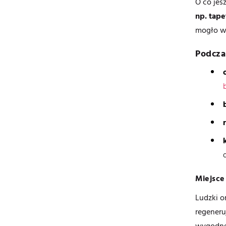
O co jes
np. tape
mogło w 
Podcza
Miejsce
Ludzki o
regeneru
wygodneg