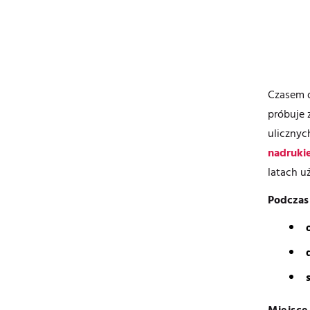
Czasem d
próbuje 
ulicznyc
nadrukie
latach u
Podczas 
Miejsce