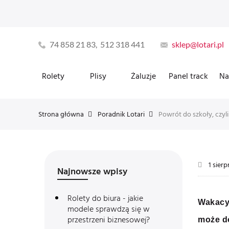
74 858 21 83, 512 318 441
sklep@lotari.pl
Rolety
Plisy
Żaluzje
Panel track
Na
Strona główna
Poradnik Lotari
1 sierp
Najnowsze wpisy
Rolety do biura - jakie
Wakacyj
modele sprawdzą się w
przestrzeni biznesowej?
może d