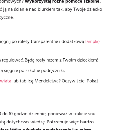
ac domowych?
Wykorzystaj różne pomoce szkolne,
ć ją na ścianie nad biurkiem tak, aby Twoje dziecko
tyczne.
sięgnij po rolety transparentne i dodatkową
lampkę
a regulować. Będą rosły razem z Twoim dzieckiem!
 sięgnie po szkolne podręczniki,
świata
lub tablicą Mendelejwa? Oczywiście! Pokaż
 do 10 godzin dziennie, ponieważ w trakcie snu
ytą dotychczas wiedzę. Potrzebuje więc bardzo
erz łóżko z funkcją powiększania i w miarę