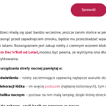
Sprawdź
zieci kładą się spać bardzo wcześnie, jeszcze zanim słońce w peł
zasnąć przed zapadnięciem zmroku, będzie mu przeszkadzać wpad
h latarni. Rozwiązaniem jest zakup rolety z ciemnym wzorem blo
m Dec’n’Roll od Lotari
,
możesz być pewna, że wytrzyma ona długi
żytkowania.
urządzania strefy nocnej pamiętaj o:
oświetleniu
– rolety zaciemniające zapewnią najlepsze warunki do
dekoracji łóżka
– im więcej
poduszek
(najlepiej kolorowych), tym 
stoliku nocnym
– postaw na nim małą lampkę, dzięki której dzieck
 do zabawy, czyli kącik na przerwę w nauce