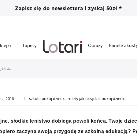
Zapisz się do newslettera i zyskaj 50zł *
klejki
Tapety
Obrazy
Panele akust
Powrót do szkoły, czyli jak urządzić pokój ucznia
nia 2016
szkoła
pokój dziecka
rolety
jak urządzić pokój dziecka
ne, słodkie lenistwo dobiega powoli końca. Twoje dziec
opiero zaczyna swoją przygodę ze szkolną edukacją? P