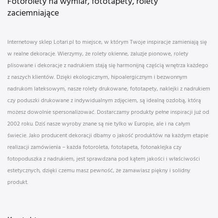
Fotorolety na wymiar, fototapety, rolety
zaciemniające
Internetowy sklep Lotari.pl to miejsce, w którym Twoje inspiracje zamieniają się
w realne dekoracje. Wierzymy, że rolety okienne, żaluzje pionowe, rolety
plisowane i dekoracje z nadrukiem stają się harmonijną częścią wnętrza każdego
z naszych klientów. Dzięki ekologicznym, hipoalergicznym i bezwonnym
nadrukom lateksowym, nasze rolety drukowane, fototapety, naklejki z nadrukiem
czy poduszki drukowane z indywidualnym zdjęciem, są idealną ozdobą, którą
możesz dowolnie spersonalizować. Dostarczamy produkty pełne inspiracji już od
2002 roku. Dziś nasze wyroby znane są nie tylko w Europie, ale i na całym
świecie. Jako producent dekoracji dbamy o jakość produktów na każdym etapie
realizacji zamówienia – każda fotoroleta, fototapeta, fotonaklejka czy
fotopoduszka z nadrukiem, jest sprawdzana pod kątem jakości i właściwości
estetycznych, dzięki czemu masz pewność, że zamawiasz piękny i solidny
produkt.