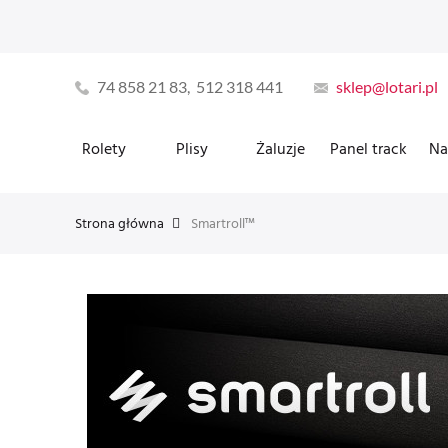
74 858 21 83, 512 318 441
sklep@lotari.pl
Rolety
Plisy
Żaluzje
Panel track
Na
Strona główna
Smartroll™