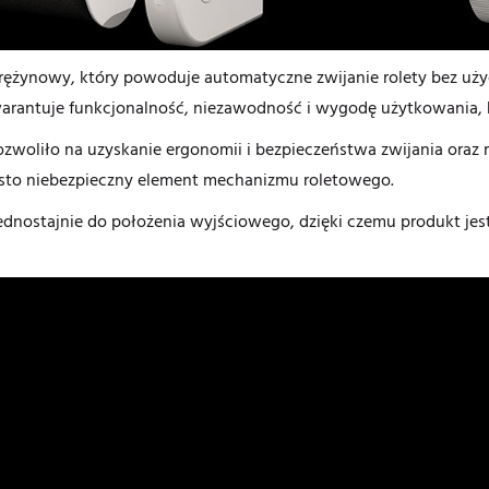
ężynowy, który powoduje automatyczne zwijanie rolety bez użyci
gwarantuje funkcjonalność, niezawodność i wygodę użytkowania, k
zwoliło na uzyskanie ergonomii i bezpieczeństwa zwijania oraz 
ęsto niebezpieczny element mechanizmu roletowego.
 jednostajnie do położenia wyjściowego, dzięki czemu produkt jest