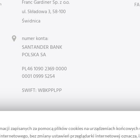
Franc Gardiner Sp. z o.o.
m
F
ul. Składowa 3, 58-100
Świdnica
numer konta:
SANTANDER BANK
POLSKA SA
PL46 1090 2369 0000
0001 0999 5254
SWIFT: WBKPPLPP
rmacji zapisanych za pomocą plików cookies na urządzeniach końcowych
u internetowego, bez zmiany ustawień przeglądarki internetowej oznacza, 