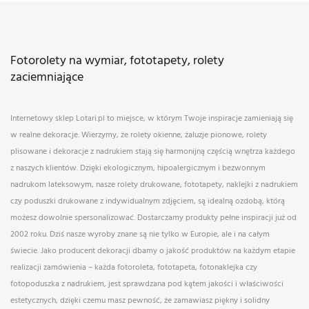
Fotorolety na wymiar, fototapety, rolety
zaciemniające
Internetowy sklep Lotari.pl to miejsce, w którym Twoje inspiracje zamieniają się
w realne dekoracje. Wierzymy, że rolety okienne, żaluzje pionowe, rolety
plisowane i dekoracje z nadrukiem stają się harmonijną częścią wnętrza każdego
z naszych klientów. Dzięki ekologicznym, hipoalergicznym i bezwonnym
nadrukom lateksowym, nasze rolety drukowane, fototapety, naklejki z nadrukiem
czy poduszki drukowane z indywidualnym zdjęciem, są idealną ozdobą, którą
możesz dowolnie spersonalizować. Dostarczamy produkty pełne inspiracji już od
2002 roku. Dziś nasze wyroby znane są nie tylko w Europie, ale i na całym
świecie. Jako producent dekoracji dbamy o jakość produktów na każdym etapie
realizacji zamówienia – każda fotoroleta, fototapeta, fotonaklejka czy
fotopoduszka z nadrukiem, jest sprawdzana pod kątem jakości i właściwości
estetycznych, dzięki czemu masz pewność, że zamawiasz piękny i solidny