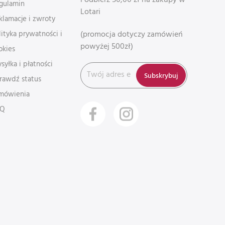
gulamin
Lotari
klamacje i zwroty
(promocja dotyczy zamówień
lityka prywatności i
powyżej 500zł)
okies
syłka i płatności
Subskrybuj
rawdź status
mówienia
AQ