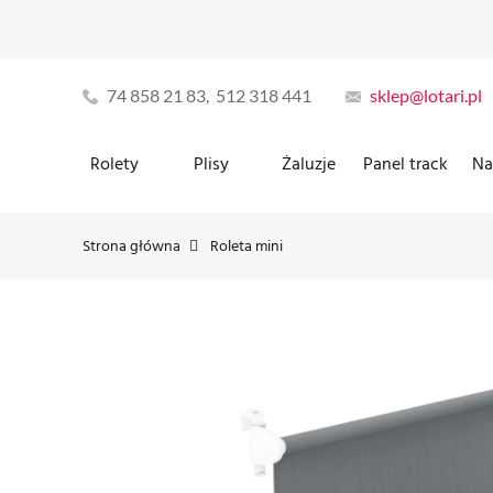
74 858 21 83, 512 318 441
sklep@lotari.pl
Rolety
Plisy
Żaluzje
Panel track
Na
Strona główna
Roleta mini