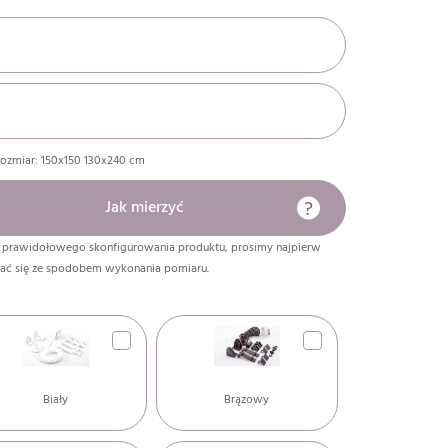
rozmiar:
150x150 130x240
cm
Jak mierzyć
 prawidołowego skonfigurowania produktu, prosimy najpierw
ać się ze spodobem wykonania pomiaru.
Biały
Brązowy