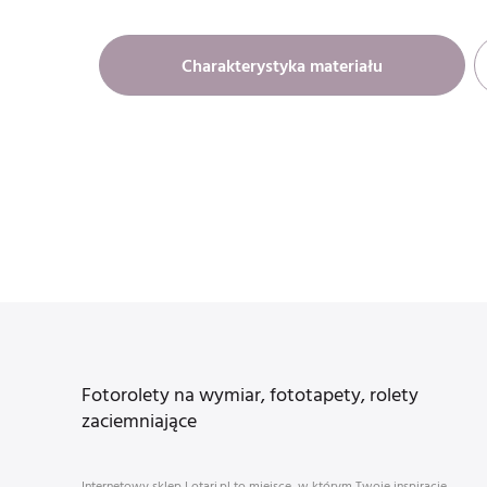
Charakterystyka materiału
Fotorolety na wymiar, fototapety, rolety
zaciemniające
Internetowy sklep Lotari.pl to miejsce, w którym Twoje inspiracje