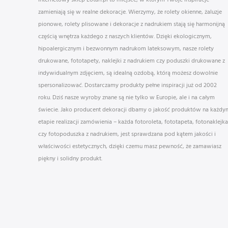
zamieniają się w realne dekoracje. Wierzymy, że rolety okienne, żaluzje
pionowe, rolety plisowane i dekoracje z nadrukiem stają się harmonijną
częścią wnętrza każdego z naszych klientów. Dzięki ekologicznym,
hipoalergicznym i bezwonnym nadrukom lateksowym, nasze rolety
drukowane, fototapety, naklejki z nadrukiem czy poduszki drukowane z
indywidualnym zdjęciem, są idealną ozdobą, którą możesz dowolnie
spersonalizować. Dostarczamy produkty pełne inspiracji już od 2002
roku. Dziś nasze wyroby znane są nie tylko w Europie, ale i na całym
świecie. Jako producent dekoracji dbamy o jakość produktów na każdy
etapie realizacji zamówienia – każda fotoroleta, fototapeta, fotonaklejka
czy fotopoduszka z nadrukiem, jest sprawdzana pod kątem jakości i
właściwości estetycznych, dzięki czemu masz pewność, że zamawiasz
piękny i solidny produkt.