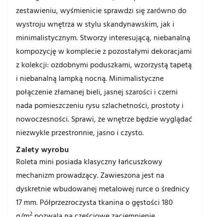
zestawieniu, wyśmienicie sprawdzi się zarówno do
wystroju wnętrza w stylu skandynawskim, jak i
minimalistycznym. Stworzy interesującą, niebanalną
kompozycję w komplecie z pozostałymi dekoracjami
z kolekcji: ozdobnymi poduszkami, wzorzystą tapetą
i niebanalną lampką nocną. Minimalistyczne
połączenie złamanej bieli, jasnej szarości i czerni
nada pomieszczeniu rysu szlachetności, prostoty i
nowoczesności. Sprawi, że wnętrze będzie wyglądać
niezwykle przestronnie, jasno i czysto.
Zalety wyrobu
Roleta mini posiada klasyczny łańcuszkowy
mechanizm prowadzący. Zawieszona jest na
dyskretnie wbudowanej metalowej rurce o średnicy
17 mm. Półprzezroczysta tkanina o gęstości 180
2
g/m
pozwala na częściowe zaciemnienie