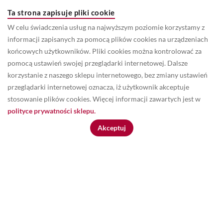
numer konta:
Ta strona zapisuje pliki cookie
SANTANDER BANK POLSKA SA
W celu świadczenia usług na najwyższym poziomie korzystamy z
informacji zapisanych za pomocą plików cookies na urządzeniach
PL46 1090 2369 0000 0001 0999 5254
końcowych użytkowników. Pliki cookies można kontrolować za
pomocą ustawień swojej przeglądarki internetowej. Dalsze
SWIFT: WBKPPLPP
korzystanie z naszego sklepu internetowego, bez zmiany ustawień
przeglądarki internetowej oznacza, iż użytkownik akceptuje
stosowanie plików cookies. Więcej informacji zawartych jest w
Baza wiedzy
polityce prywatności sklepu.
Akceptuj
Marka Lotari
Poradnik
Nasze technologie
Opinie klientów
Katalog inspiracji
Moodboard dla Ciebie