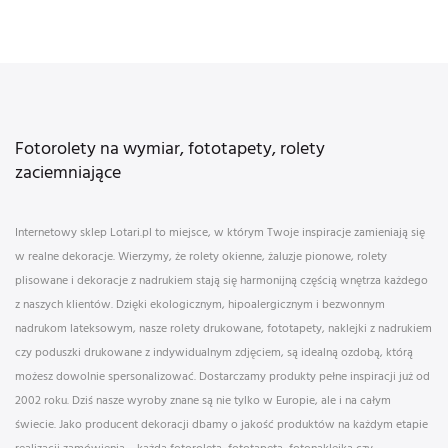
Fotorolety na wymiar, fototapety, rolety
zaciemniające
Internetowy sklep Lotari.pl to miejsce, w którym Twoje inspiracje zamieniają się
w realne dekoracje. Wierzymy, że rolety okienne, żaluzje pionowe, rolety
plisowane i dekoracje z nadrukiem stają się harmonijną częścią wnętrza każdego
z naszych klientów. Dzięki ekologicznym, hipoalergicznym i bezwonnym
nadrukom lateksowym, nasze rolety drukowane, fototapety, naklejki z nadrukiem
czy poduszki drukowane z indywidualnym zdjęciem, są idealną ozdobą, którą
możesz dowolnie spersonalizować. Dostarczamy produkty pełne inspiracji już od
2002 roku. Dziś nasze wyroby znane są nie tylko w Europie, ale i na całym
świecie. Jako producent dekoracji dbamy o jakość produktów na każdym etapie
realizacji zamówienia – każda fotoroleta, fototapeta, fotonaklejka czy