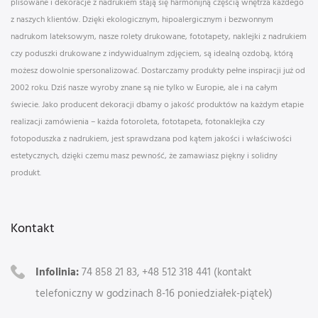
plisowane i dekoracje z nadrukiem stają się harmonijną częścią wnętrza każdego
z naszych klientów. Dzięki ekologicznym, hipoalergicznym i bezwonnym
nadrukom lateksowym, nasze rolety drukowane, fototapety, naklejki z nadrukiem
czy poduszki drukowane z indywidualnym zdjęciem, są idealną ozdobą, którą
możesz dowolnie spersonalizować. Dostarczamy produkty pełne inspiracji już od
2002 roku. Dziś nasze wyroby znane są nie tylko w Europie, ale i na całym
świecie. Jako producent dekoracji dbamy o jakość produktów na każdym etapie
realizacji zamówienia – każda fotoroleta, fototapeta, fotonaklejka czy
fotopoduszka z nadrukiem, jest sprawdzana pod kątem jakości i właściwości
estetycznych, dzięki czemu masz pewność, że zamawiasz piękny i solidny
produkt.
Kontakt
Infolinia:
74 858 21 83, +48 512 318 441 (kontakt
telefoniczny w godzinach 8-16 poniedziałek-piątek)